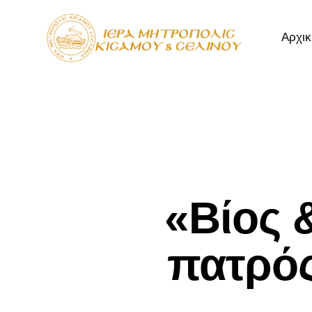
Αρχικ
Αρχική
Μητρόπ
«Βίος 
πατρός