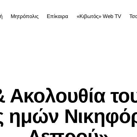
ή
Μητρόπολις
Επίκαιρα
«Κιβωτός» Web TV
Τσ
ολις
Επίκαιρα
«Κιβωτός» Web TV
Τσατσαρωνάκε
ΕΠΊΚΑΙΡΑ
& Ακολουθία το
 ημών Νικηφό
Λεπρού»