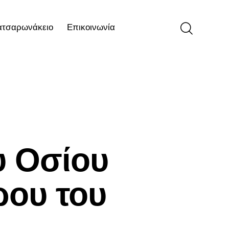
ατσαρωνάκειο
Επικοινωνία
ιο
Επικοινωνία
υ Οσίου
ρου του