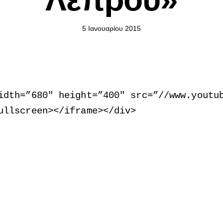
5 Ιανουαρίου 2015
idth=”680″ height=”400″ src=”//www.youtu
ullscreen
>
<
/iframe
>
<
/div
>