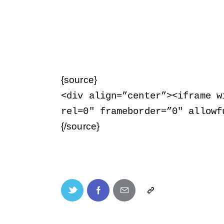
{source}
<
div align=”center”
>
<
iframe w
rel=0″ frameborder=”0″ allowf
{/source}