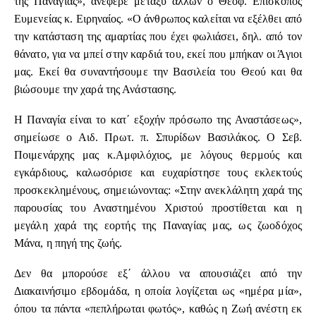
της Παναγίας», ανέφερε μεταξύ άλλων ο Θεοφ. Επίσκοπος
Ευμενείας κ. Ειρηναίος. «Ο άνθρωπος καλείται να εξέλθει από
την κατάσταση της αμαρτίας που έχει φωλιάσει, δηλ. από τον
θάνατο, για να μπεί στην καρδιά του, εκεί που μπήκαν οι Άγιοι
μας. Εκεί θα συναντήσουμε την Βασιλεία του Θεού και θα
βιώσουμε την χαρά της Ανάστασης.
Η Παναγία είναι το κατ΄ εξοχήν πρόσωπο της Αναστάσεως»,
σημείωσε ο Αιδ. Πρωτ. π. Σπυρίδων Βασιλάκος. Ο Σεβ.
Ποιμενάρχης μας κ.Αμφιλόχιος, με λόγους θερμούς και
εγκάρδιους, καλωσόρισε και ευχαρίστησε τους εκλεκτούς
προσκεκλημένους, σημειώνοντας: «Στην ανεκλάλητη χαρά της
παρουσίας του Αναστημένου Χριστού προστίθεται και η
μεγάλη χαρά της εορτής της Παναγίας μας, ως ζωοδόχος
Μάνα, η πηγή της ζωής.
Δεν θα μπορούσε εξ΄ άλλου να απουσιάζει από την
Διακαινήσιμο εβδομάδα, η οποία λογίζεται ως «ημέρα μία»,
όπου τα πάντα «πεπλήρωται φωτός», καθώς η Ζωή ανέστη εκ