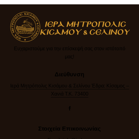
Ευχαριστούμε για την επίσκεψή σας στον ιστότοπό
μας!​
Διεύθυνση
Ιερά Μητρόπολις Κισάμου & Σελίνου Έδρα: Κίσαμος –
Χανιά Τ.Κ. 73400
Στοιχεία Επικοινωνίας