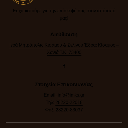
Ευχαριστούμε για την επίσκεψή σας στον ιστότοπό
μας!​
Διεύθυνση
Ιερά Μητρόπολις Κισάμου & Σελίνου Έδρα: Κίσαμος –
Χανιά Τ.Κ. 73400
Στοιχεία Επικοινωνίας
Email:
info@imks.gr
Τηλ:
28220-22018
Φαξ:
28220-83037