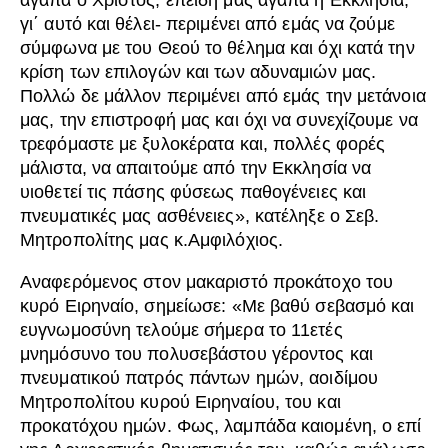
αγαπά ο Χριστός, επειδή μας αγαπά η Εκκλησία,
γι΄ αυτό και θέλει- περιμένει από εμάς να ζούμε
σύμφωνα με του Θεού το θέλημα και όχι κατά την
κρίση των επιλογών και των αδυναμιών μας.
Πολλώ δε μάλλον περιμένει από εμάς την μετάνοια
μας, την επιστροφή μας και όχι να συνεχίζουμε να
τρεφόμαστε με ξυλοκέρατα και, πολλές φορές
μάλιστα, να απαιτούμε από την Εκκλησία να
υιοθετεί τις πάσης φύσεως παθογένειες και
πνευματικές μας ασθένειες», κατέληξε ο Σεβ.
Μητροπολίτης μας κ.Αμφιλόχιος.
Αναφερόμενος στον μακαριστό προκάτοχο του
κυρό Ειρηναίο, σημείωσε: «Με βαθύ σεβασμό και
ευγνωμοσύνη τελούμε σήμερα το 11ετές
μνημόσυνο του πολυσεβάστου γέροντος και
πνευματικού πατρός πάντων ημών, αοιδίμου
Μητροπολίτου κυρού Ειρηναίου, του και
προκατόχου ημών. Φως, λαμπάδα καιομένη, ο επί