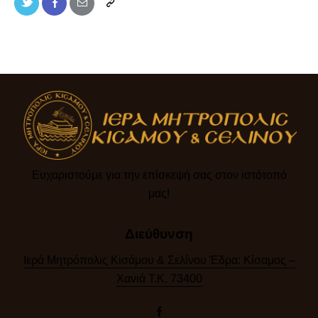
Ευχαριστούμε για την επίσκεψή σας στον ιστότοπό
μας!​
Διεύθυνση
Ιερά Μητρόπολις Κισάμου & Σελίνου Έδρα: Κίσαμος –
Χανιά Τ.Κ. 73400