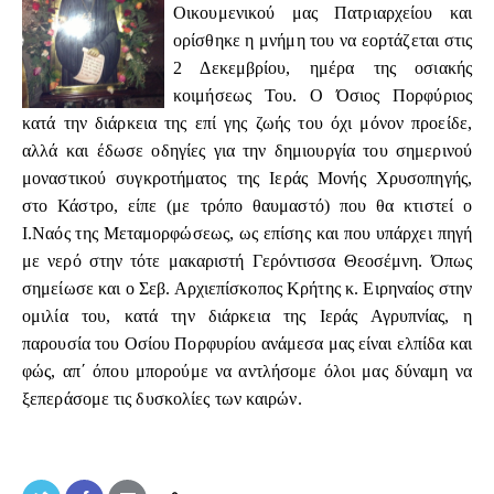
Οικουμενικού μας Πατριαρχείου και
ορίσθηκε η μνήμη του να εορτάζεται στις
2 Δεκεμβρίου, ημέρα της οσιακής
κοιμήσεως Του. Ο Όσιος Πορφύριος
κατά την διάρκεια της επί γης ζωής του όχι μόνον προείδε,
αλλά και έδωσε οδηγίες για την δημιουργία του σημερινού
μοναστικού συγκροτήματος της Ιεράς Μονής Χρυσοπηγής,
στο Κάστρο, είπε (με τρόπο θαυμαστό) που θα κτιστεί ο
Ι.Ναός της Μεταμορφώσεως, ως επίσης και που υπάρχει πηγή
με νερό στην τότε μακαριστή Γερόντισσα Θεοσέμνη. Όπως
σημείωσε και ο Σεβ. Αρχιεπίσκοπος Κρήτης κ. Ειρηναίος στην
ομιλία του, κατά την διάρκεια της Ιεράς Αγρυπνίας, η
παρουσία του Οσίου Πορφυρίου ανάμεσα μας είναι ελπίδα και
φώς, απ΄ όπου μπορούμε να αντλήσομε όλοι μας δύναμη να
ξεπεράσομε τις δυσκολίες των καιρών.