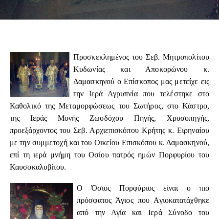
Προσκεκλημένος του Σεβ. Μητροπολίτου
Κυδωνίας και Αποκορώνου κ.
Δαμασκηνού ο Επίσκοπος μας μετείχε εις
την Ιερά Αγρυπνία που τελέστηκε στο
Καθολικό της Μεταμορφώσεως του Σωτήρος, στο Κάστρο,
της Ιεράς Μονής Ζωοδόχου Πηγής, Χρυσοπηγής,
προεξάρχοντος του Σεβ. Αρχιεπισκόπου Κρήτης κ. Ειρηναίου
με την συμμετοχή και του Οικείου Επισκόπου κ. Δαμασκηνού,
επί τη ιερά μνήμη του Οσίου πατρός ημών Πορφυρίου του
Καυσοκαλυβίτου.
Ο Όσιος Πορφύριος είναι ο πιο
πρόσφατος Άγιος που Αγιοκατατάχθηκε
από την Αγία και Ιερά Σύνοδο του