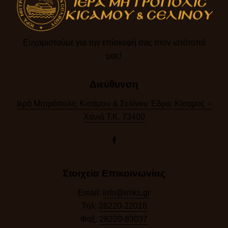
Ευχαριστούμε για την επίσκεψή σας στον ιστότοπό
μας!​
Διεύθυνση
Ιερά Μητρόπολις Κισάμου & Σελίνου Έδρα: Κίσαμος –
Χανιά Τ.Κ. 73400
Στοιχεία Επικοινωνίας
Email:
info@imks.gr
Τηλ:
28220-22018
Φαξ:
28220-83037