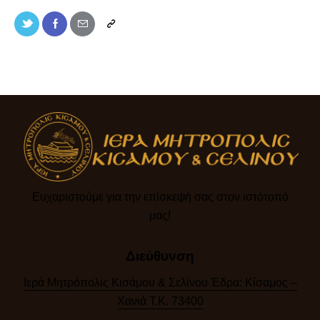
Ευχαριστούμε για την επίσκεψή σας στον ιστότοπό
μας!​
Διεύθυνση
Ιερά Μητρόπολις Κισάμου & Σελίνου Έδρα: Κίσαμος –
Χανιά Τ.Κ. 73400