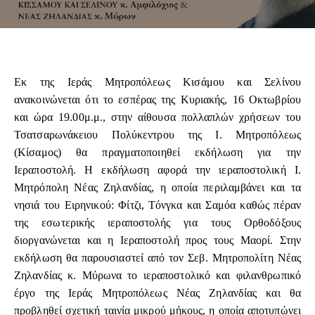
Εκ της Ιεράς Μητροπόλεως Κισάμου και Σελίνου
ανακοινώνεται ότι το εσπέρας της Κυριακής, 16 Οκτωβρίου
και ώρα 19.00μ.μ., στην αίθουσα πολλαπλών χρήσεων του
Τσατσαρωνάκειου Πολύκεντρου της Ι. Μητροπόλεως
(Κίσαμος) θα πραγματοποιηθεί εκδήλωση για την
Ιεραποστολή. Η εκδήλωση αφορά την ιεραποστολική Ι.
Μητρόπολη Νέας Ζηλανδίας, η οποία περιλαμβάνει και τα
νησιά του Ειρηνικού: Φίτζι, Τόνγκα και Σαμόα καθώς πέραν
της εσωτερικής ιεραποστολής για τους Ορθοδόξους
διοργανώνεται και η Ιεραποστολή προς τους Μαορί. Στην
εκδήλωση θα παρουσιαστεί από τον Σεβ. Μητροπολίτη Νέας
Ζηλανδίας κ. Μύρωνα το ιεραποστολικό και φιλανθρωπικό
έργο της Ιεράς Μητροπόλεως Νέας Ζηλανδίας και θα
προβληθεί σχετική ταινία μικρού μήκους, η οποία αποτυπώνει