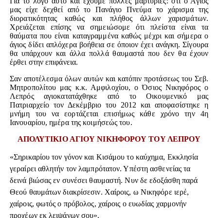
Για το λόγο αυτό και έχουμε πολλές μαρτυρίες: ότι ο Άγιος
μας είχε δεχθεί από το Πανάγιο Πνεύμα το χάρισμα της
διορατικότητας καθώς και πλήθος άλλων χαρισμάτων.
Χρειάζεται επίσης να σημειώσομε ότι πλείστα είναι τα
θαύματα που είναι καταγραμμένα καθώς μέχρι και σήμερα ο
άγιος δίδει απλόχερα βοήθεια σε όποιον έχει ανάγκη. Σίγουρα
θα υπάρχουν και άλλα πολλά θαυμαστά που δεν θα έχουν
έρθει στην επιφάνεια.
Σαν αποτέλεσμα όλων αυτών και κατόπιν προτάσεως του Σεβ.
Μητροπολίτου μας κ.κ. Αμφιλοχίου, ο Όσιος Νικηφόρος ο
Λεπρός αγιοκατατάχθηκε από το Οικουμενικό μας
Πατριαρχείο τον Δεκέμβριο του 2012 και αποφασίστηκε η
μνήμη του να εορτάζεται επισήμως κάθε χρόνο την 4η
Ιανουαρίου, ημέρα της κοιμήσεώς του.
ΑΠΟΛΥΤΙΚΙΟ ΑΓΙΟΥ ΝΙΚΗΦΟΡΟΥ ΤΟΥ ΛΕΠΡΟΥ
«Σηρικαρίου τον γόνον και Κισάμου το καύχημα, Εκκλησία
γεραίρει αθλητήν τον λαμπρότατον. Υπέστη ασθενείας τα
δεινά βιώσας εν συνέσει θαυμαστή. Νυν δε εδοξάσθη παρά
Θεού θαυμάτων διακρίσεσιν. Χαίροις, ω Νικηφόρε ιερέ,
χαίροις, φωτός ο πρόβολος, χαίροις ο ευωδίας χαρμονήν
προχέων εκ λειψάνων σου».