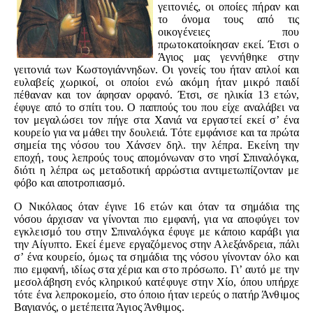
γειτονιές, οι οποίες πήραν και
το όνομα τους από τις
οικογένειες που
πρωτοκατοίκησαν εκεί. Έτσι ο
Άγιος μας γεννήθηκε στην
γειτονιά των Κωστογιάννηδων. Οι γονείς του ήταν απλοί και
ευλαβείς χωρικοί, οι οποίοι ενώ ακόμη ήταν μικρό παιδί
πέθαναν και τον άφησαν ορφανό. Έτσι, σε ηλικία 13 ετών,
έφυγε από το σπίτι του. Ο παππούς του που είχε αναλάβει να
τον μεγαλώσει τον πήγε στα Χανιά να εργαστεί εκεί σ’ ένα
κουρείο για να μάθει την δουλειά. Τότε εμφάνισε και τα πρώτα
σημεία της νόσου του Χάνσεν δηλ. την λέπρα. Εκείνη την
εποχή, τους λεπρούς τους απομόνωναν στο νησί Σπιναλόγκα,
διότι η λέπρα ως μεταδοτική αρρώστια αντιμετωπίζονταν με
φόβο και αποτροπιασμό.
Ο Νικόλαος όταν έγινε 16 ετών και όταν τα σημάδια της
νόσου άρχισαν να γίνονται πιο εμφανή, για να αποφύγει τον
εγκλεισμό του στην Σπιναλόγκα έφυγε με κάποιο καράβι για
την Αίγυπτο. Εκεί έμενε εργαζόμενος στην Αλεξάνδρεια, πάλι
σ’ ένα κουρείο, όμως τα σημάδια της νόσου γίνονταν όλο και
πιο εμφανή, ιδίως στα χέρια και στο πρόσωπο. Γι’ αυτό με την
μεσολάβηση ενός κληρικού κατέφυγε στην Χίο, όπου υπήρχε
τότε ένα λεπροκομείο, στο όποιο ήταν ιερεύς ο πατήρ Άνθιμος
Βαγιανός, ο μετέπειτα Άγιος Άνθιμος.