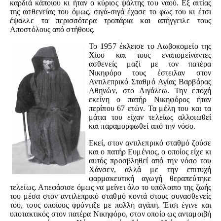
καρδιά κάποιου κι ήταν ο κύριος ψάλτης του ναού. Εξ αιτίας
της ασθενείας του όμως, σιγά-σιγά έχασε το φως του κι έτσι
έψαλλε τα περισσότερα τροπάρια και απήγγειλε τους
Αποστόλους από στήθους.
Το 1957 έκλεισε το Λωβοκομείο της
Χίου και τους εναπομείναντες
ασθενείς μαζί με τον πατέρα
Νικηφόρο τους έστειλαν στον
Αντιλεπρικό Σταθμό Αγίας Βαρβάρας
Αθηνών, στο Αιγάλεω. Την εποχή
εκείνη ο πατήρ Νικηφόρος ήταν
περίπου 67 ετών. Τα μέλη του και τα
μάτια του είχαν τελείως αλλοιωθεί
και παραμορφωθεί από την νόσο.
Εκεί, στον αντιλεπρικό σταθμό ζούσε
και ο πατήρ Ευμένιος, ο οποίος είχε κι
αυτός προσβληθεί από την νόσο του
Χάνσεν, αλλά με την επιτυχή
φαρμακευτική αγωγή θεραπεύτηκε
τελείως. Απεφάσισε όμως να μείνει όλο το υπόλοιπο της ζωής
του μέσα στον αντιλεπρικό σταθμό κοντά στους συνασθενείς
του, τους οποίους φρόντιζε με πολλή αγάπη. Έτσι έγινε και
υποτακτικός στον πατέρα Νικηφόρο, στον οποίο ως ανταμοιβή