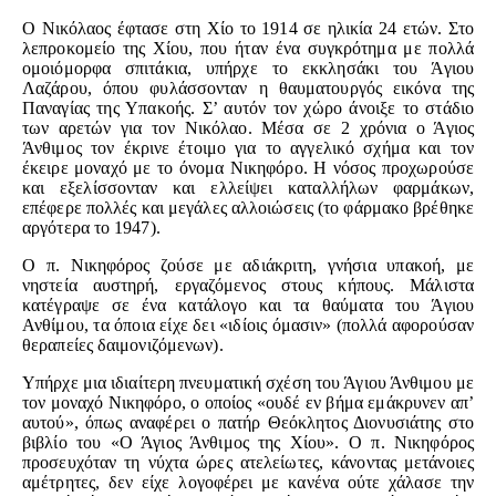
Ο Νικόλαος έφτασε στη Χίο το 1914 σε ηλικία 24 ετών. Στο
λεπροκομείο της Χίου, που ήταν ένα συγκρότημα με πολλά
ομοιόμορφα σπιτάκια, υπήρχε το εκκλησάκι του Άγιου
Λαζάρου, όπου φυλάσσονταν η θαυματουργός εικόνα της
Παναγίας της Υπακοής. Σ’ αυτόν τον χώρο άνοιξε το στάδιο
των αρετών για τον Νικόλαο. Μέσα σε 2 χρόνια ο Άγιος
Άνθιμος τον έκρινε έτοιμο για το αγγελικό σχήμα και τον
έκειρε μοναχό με το όνομα Νικηφόρο. Η νόσος προχωρούσε
και εξελίσσονταν και ελλείψει καταλλήλων φαρμάκων,
επέφερε πολλές και μεγάλες αλλοιώσεις (το φάρμακο βρέθηκε
αργότερα το 1947).
Ο π. Νικηφόρος ζούσε με αδιάκριτη, γνήσια υπακοή, με
νηστεία αυστηρή, εργαζόμενος στους κήπους. Μάλιστα
κατέγραψε σε ένα κατάλογο και τα θαύματα του Άγιου
Ανθίμου, τα όποια είχε δει «ιδίοις όμασιν» (πολλά αφορούσαν
θεραπείες δαιμονιζόμενων).
Υπήρχε μια ιδιαίτερη πνευματική σχέση του Άγιου Άνθιμου με
τον μοναχό Νικηφόρο, ο οποίος «ουδέ εν βήμα εμάκρυνεν απ’
αυτού», όπως αναφέρει ο πατήρ Θεόκλητος Διονυσιάτης στο
βιβλίο του «Ο Άγιος Άνθιμος της Χίου». Ο π. Νικηφόρος
προσευχόταν τη νύχτα ώρες ατελείωτες, κάνοντας μετάνοιες
αμέτρητες, δεν είχε λογοφέρει με κανένα ούτε χάλασε την