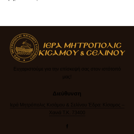
Ευχαριστούμε για την επίσκεψή σας στον ιστότοπό
μας!​
Διεύθυνση
Ιερά Μητρόπολις Κισάμου & Σελίνου Έδρα: Κίσαμος –
Χανιά Τ.Κ. 73400