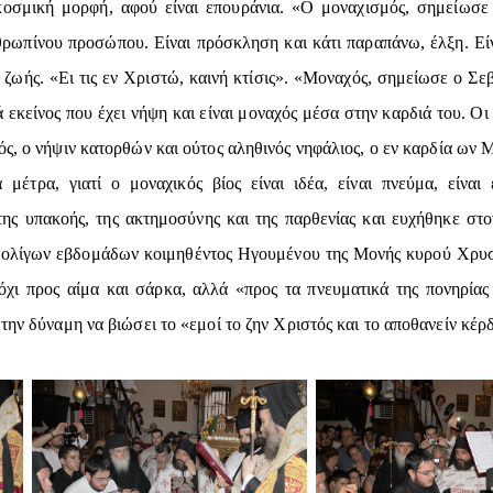
κοσμική μορφή, αφού είναι επουράνια. «Ο μοναχισμός, σημείωσε 
θρωπίνου προσώπου. Είναι πρόσκληση και κάτι παραπάνω, έλξη. Ε
 ζωής. «Ει τις εν Χριστώ, καινή κτίσις». «Μοναχός, σημείωσε ο Σε
 εκείνος που έχει νήψη και είναι μοναχός μέσα στην καρδιά του. Ο
ς, ο νήψιν κατορθών και ούτος αληθινός νηφάλιος, ο εν καρδία ων 
μέτρα, γιατί ο μοναχικός βίος είναι ιδέα, είναι πνεύμα, είναι 
της υπακοής, της ακτημοσύνης και της παρθενίας και ευχήθηκε στ
ο ολίγων εβδομάδων κοιμηθέντος Ηγουμένου της Μονής κυρού Χρυσ
ι προς αίμα και σάρκα, αλλά «προς τα πνευματικά της πονηρίας 
την δύναμη να βιώσει το «εμοί το ζην Χριστός και το αποθανείν κέρ