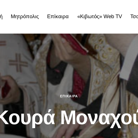
ή
Μητρόπολις
Επίκαιρα
«Κιβωτός» Web TV
Τσ
ολις
Επίκαιρα
«Κιβωτός» Web TV
Τσατσαρωνάκε
ΕΠΊΚΑΙΡΑ
Κουρά Μοναχο