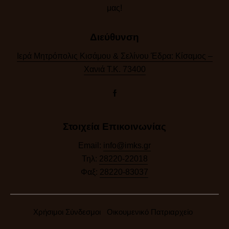
μας!​
Διεύθυνση
Ιερά Μητρόπολις Κισάμου & Σελίνου Έδρα: Κίσαμος –
Χανιά Τ.Κ. 73400
Στοιχεία Επικοινωνίας
Email:
info@imks.gr
Τηλ:
28220-22018
Φαξ:
28220-83037
Χρήσιμοι Σύνδεσμοι
Οικουμενικό Πατριαρχείο