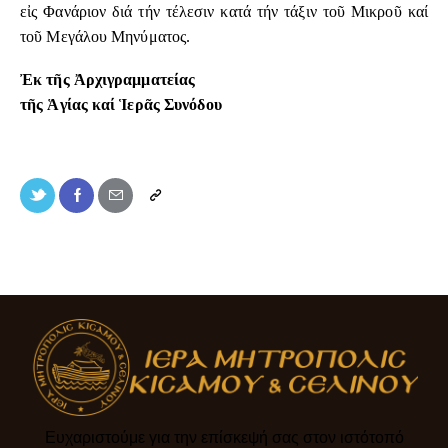
εἰς Φανάριον διά τήν τέλεσιν κατά τήν τάξιν τοῦ Μικροῦ καί
τοῦ Μεγάλου Μηνύματος.
Ἐκ τῆς Ἀρχιγραμματείας
τῆς Ἁγίας καί Ἱερᾶς Συνόδου
Ευχαριστούμε για την επίσκεψή σας στον ιστότοπό