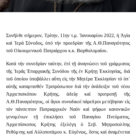
Συνῆλθε σήμερον, Τρίτην, 11ην τ.μ. Ἰανουαρίου 2022, ἡ Ἁγία
καί Ἱερά Σύνοδος, ὑπό τήν προεδρίαν τῆς Α.Θ.Παναγιότητος
τοῦ Οἰκουμενικοῦ Πατριάρχου κ.κ. Βαρθολομαίου.
Κατά τήν συνεδρίαν ταύτην, ἐπί τῇ ἀναγνώσει τοῦ γράμματος
τῆς Ἱερᾶς Ἐπαρχιακῆς Συνόδου τῆς ἐν Κρήτῃ Ἐκκλησίας, διά
τοῦ ὁποίου ὑποβάλλει αὕτη εἰς τήν Μητέρα Ἐκκλησίαν τό ὑπ᾽
αὐτῆς καταρτισθέν Τριπρόσωπον διά τήν ἀνάδειξιν τοῦ νέου
Ἀρχιεπισκόπου Κρήτης, ἀδείᾳ καί προτροπῇ τῆς
Α.Θ.Παναγιότητος, οἱ ἅγιοι συνοδικοί πάρεδροι μετέβησαν εἰς
τόν πάνσεπτον Πατριαρχικόν Ναόν καί ψήφων κανονικῶν
γενομένων τῇ ἐπικλήσει τοῦ Παναγίου Πνεύματος,
Ἀρχιεπίσκοπος Κρήτης ἐξελέγη ὁ Σεβ. Μητροπολίτης
Ρεθύμνης καί Αὐλοποτάμου κ. Εὐγένιος, ὅστις καί ἀναμένεται