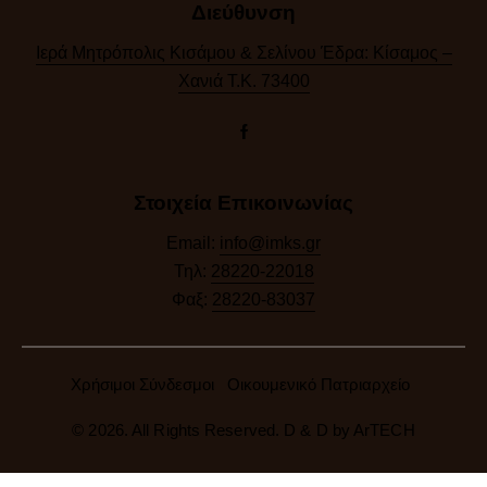
Διεύθυνση
Ιερά Μητρόπολις Κισάμου & Σελίνου Έδρα: Κίσαμος –
Χανιά Τ.Κ. 73400
Στοιχεία Επικοινωνίας
Email:
info@imks.gr
Τηλ:
28220-22018
Φαξ:
28220-83037
Χρήσιμοι Σύνδεσμοι
Οικουμενικό Πατριαρχείο
© 2026. All Rights Reserved. D & D by
ArTECH