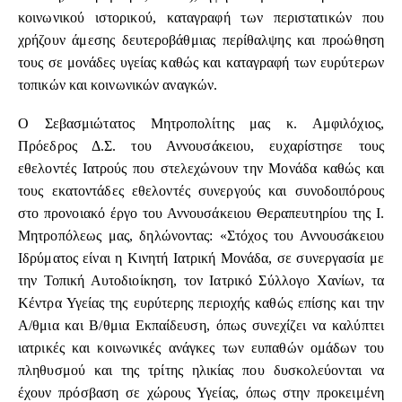
κοινωνικού ιστορικού, καταγραφή των περιστατικών που
χρήζουν άμεσης δευτεροβάθμιας περίθαλψης και προώθηση
τους σε μονάδες υγείας καθώς και καταγραφή των ευρύτερων
τοπικών και κοινωνικών αναγκών.
Ο Σεβασμιώτατος Μητροπολίτης μας κ. Αμφιλόχιος,
Πρόεδρος Δ.Σ. του Αννουσάκειου, ευχαρίστησε τους
εθελοντές Ιατρούς που στελεχώνουν την Μονάδα καθώς και
τους εκατοντάδες εθελοντές συνεργούς και συνοδοιπόρους
στο προνοιακό έργο του Αννουσάκειου Θεραπευτηρίου της Ι.
Μητροπόλεως μας, δηλώνοντας: «Στόχος του Αννουσάκειου
Ιδρύματος είναι η Κινητή Ιατρική Μονάδα, σε συνεργασία με
την Τοπική Αυτοδιοίκηση, τον Ιατρικό Σύλλογο Χανίων, τα
Κέντρα Υγείας της ευρύτερης περιοχής καθώς επίσης και την
Α/θμια και Β/θμια Εκπαίδευση, όπως συνεχίζει να καλύπτει
ιατρικές και κοινωνικές ανάγκες των ευπαθών ομάδων του
πληθυσμού και της τρίτης ηλικίας που δυσκολεύονται να
έχουν πρόσβαση σε χώρους Υγείας, όπως στην προκειμένη