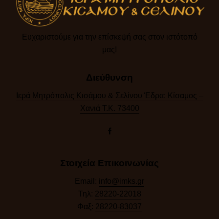
Ευχαριστούμε για την επίσκεψή σας στον ιστότοπό
μας!​
Διεύθυνση
Ιερά Μητρόπολις Κισάμου & Σελίνου Έδρα: Κίσαμος –
Χανιά Τ.Κ. 73400
Στοιχεία Επικοινωνίας
Email:
info@imks.gr
Τηλ:
28220-22018
Φαξ:
28220-83037