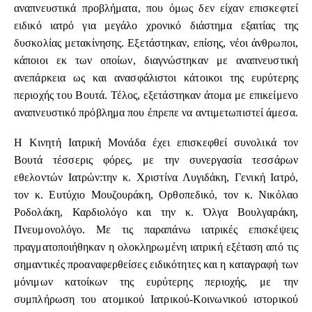
αναπνευστικά προβλήματα, που όμως δεν είχαν επισκεφτεί
ειδικό ιατρό για μεγάλο χρονικό διάστημα εξαιτίας της
δυσκολίας μετακίνησης. Εξετάστηκαν, επίσης, νέοι άνθρωποι,
κάποιοι εκ των οποίων, διαγνώστηκαν με αναπνευστική
ανεπάρκεια ως και ανασφάλιστοι κάτοικοι της ευρύτερης
περιοχής του Βουτά. Τέλος, εξετάστηκαν άτομα με επικείμενο
αναπνευστικό πρόβλημα που έπρεπε να αντιμετωπιστεί άμεσα.
Η Κινητή Ιατρική Μονάδα έχει επισκεφθεί συνολικά τον
Βουτά τέσσερις φόρες, με την συνεργασία τεσσάρων
εθελοντών Ιατρών:την κ. Χριστίνα Λυγιδάκη, Γενική Ιατρό,
τον κ. Ευτύχιο Μουζουράκη, Ορθοπεδικό, τον κ. Νικόλαο
Ροδολάκη, Καρδιολόγο και την κ. Όλγα Βουλγαράκη,
Πνευμονολόγο. Με τις παραπάνω ιατρικές επισκέψεις
πραγματοποιήθηκαν η ολοκληρωμένη ιατρική εξέταση από τις
σημαντικές προαναφερθείσες ειδικότητες και η καταγραφή των
μόνιμων κατοίκων της ευρύτερης περιοχής, με την
συμπλήρωση του ατομικού Ιατρικού-Κοινωνικού ιστορικού