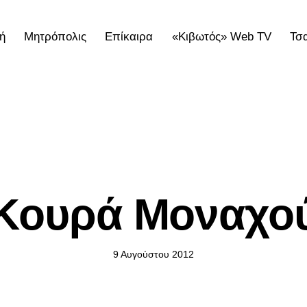
ή
Μητρόπολις
Επίκαιρα
«Κιβωτός» Web TV
Τσ
ολις
Επίκαιρα
«Κιβωτός» Web TV
Τσατσαρωνάκε
ΕΠΊΚΑΙΡΑ
Κουρά Μοναχο
9 Αυγούστου 2012