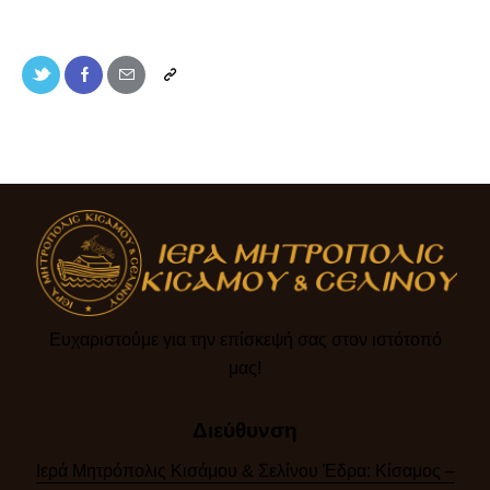
Ευχαριστούμε για την επίσκεψή σας στον ιστότοπό
μας!​
Διεύθυνση
Ιερά Μητρόπολις Κισάμου & Σελίνου Έδρα: Κίσαμος –