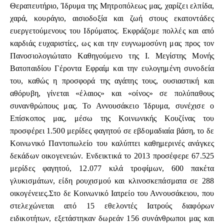
Θεραπευτήριο, Ίδρυμα της Μητροπόλεως μας, χαρίζει ελπίδα,
χαρά, κουράγιο, αισιοδοξία και ζωή στους εκατοντάδες
ευεργετούμενους του Ιδρύματος. Εκφράζομε πολλές και από
καρδιάς ευχαριστίες, ως και την ευγνωμοσύνη μας προς τον
Πανοσιολογιώτατο Καθηγούμενο της Ι. Μεγίστης Μονής
Βατοπαιδίου Γέροντα Εφραίμ και την ευλογημένη συνοδεία
του, καθώς η προσφορά της αγάπης τους, ουσιαστική και
αθόρυβη, γίνεται «έλαιος» και «οίνος» σε πολύπαθους
συνανθρώπους μας. Το Αννουσάκειο Ίδρυμα, συνέχισε ο
Επίσκοπος μας, μέσω της Κοινωνικής Κουζίνας του
προσφέρει 1.500 μερίδες φαγητού σε εβδομαδιαία βάση, το δε
Κοινωνικό Παντοπωλείο του καλύπτει καθημερινές ανάγκες
δεκάδων οικογενειών. Ενδεικτικά το 2013 προσέφερε 67.525
μερίδες φαγητού, 12.077 κιλά τροφίμων, 600 πακέτα
γλυκισμάτων, είδη ρουχισμού και κλινοσκεπάσματα σε 288
οικογένειες.
Στο δε Κοινωνικό Ιατρείο του Αννουσάκειου, που
στελεχώνεται από 15 εθελοντές Ιατρούς διαφόρων
ειδικοτήτων, εξετάστηκαν δωρεάν 156 συνάνθρωποι μας και