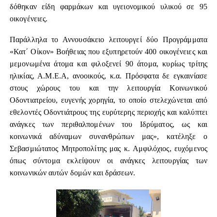
δόθηκαν είδη φαρμάκων και υγειονομικού υλικού σε 95
οικογένειες.
Παράλληλα το Αννουσάκειο λειτουργεί δύο Προγράμματα
«Κατ΄ Οίκον» Βοήθειας που εξυπηρετούν 400 οικογένειες και
μεμονωμένα άτομα και φιλοξενεί 90 άτομα, κυρίως τρίτης
ηλικίας, Α.Μ.Ε.Α, ανοοικούς, κ.α. Πρόσφατα δε εγκαινίασε
στους χώρους του και την λειτουργία Κοινωνικού
Οδοντιατρείου, ευγενής χορηγία, το οποίο στελεχώνεται από
εθελοντές Οδοντιάτρους της ευρύτερης περιοχής και καλύπτει
ανάγκες των περιθαλπομένων του Ιδρύματος, ως και
κοινωνικά αδύναμων συνανθρώπων μας», κατέληξε ο
Σεβασμιώτατος Μητροπολίτης μας κ. Αμφιλόχιος, ευχόμενος
όπως σύντομα εκλείψουν οι ανάγκες λειτουργίας των
κοινωνικών αυτών δομών και δράσεων.