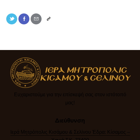
Ευχαριστούμε για την επίσκεψή σας στον ιστότοπό
μας!​
Διεύθυνση
Ιερά Μητρόπολις Κισάμου & Σελίνου Έδρα: Κίσαμος –