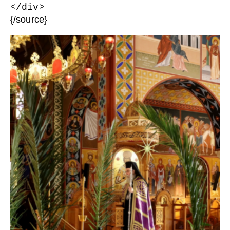
</div>
{/source}