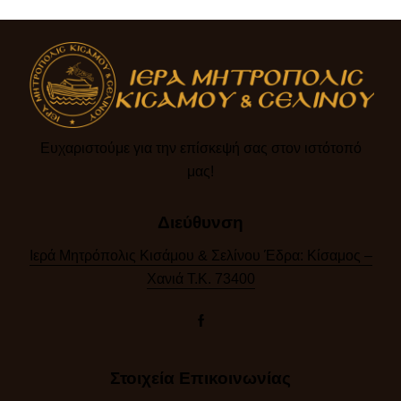
Ευχαριστούμε για την επίσκεψή σας στον ιστότοπό
μας!​
Διεύθυνση
Ιερά Μητρόπολις Κισάμου & Σελίνου Έδρα: Κίσαμος –
Χανιά Τ.Κ. 73400
Στοιχεία Επικοινωνίας