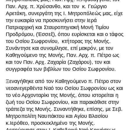
Παν. Αρχ. π. Χρύσανθο, και τον κ. Γεώργιο
Αρετάκη, συνεργάτη της Ι. Μητροπόλεώς μας, είχε
την ευκαιρία να προσκυνήσει στην Ιερά
Πατριαρχική και Σταυροπηγιακή Μονή Τιμίου
Προδρόμου, (Έσσεξ), όπου ευρίσκεται και ο τάφος
του Οσίου Σωφρονίου, κτήτορας της Μονής.
Συνάντησε και συνομίλησε, επί μακρόν, με τον
Καθηγούμενο της Μονής, Παν. Αρχ. π. Πέτρο ως
και τον Παν. Αρχ. Ζαχαρία (Ζαχάρου), τον και
συγγραφέα των βιβλίων του Οσίου Σωφρονίου.
Ξεναγήθηκε από τον Καθηγούμενο π. Πέτρο στον
νεοανεγερθέντα Ναό του Οσίου Σωφρονίου ως και
το νέο Αρχονταρίκι της Μονής, όπου ιστορείται η
ζωή του Οσίου Σωφρονίου, και παρακάθισε στην
τράπεζα της Μονής. Συναντήθηκε, επίσης, με Σεβ.
Μητροπολίτη Ναυπάκτου και Αγίου Βλασίου
κ.Ιερόθεο, προσκεκλημένο της Μονής.