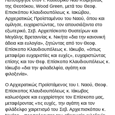
Λειτούργησε στον Ι. Καθεδρικό Ναό Κοιμήσεως
της Θεοτόκου, Wood Green, μετά του Θεοφ.
Επισκόπου Κλαυδιουπόλεως κ. Ιακώβου,
Αρχιερατικώς Προϊσταμένου του Ναού, όπου και
ομίλησε, ευχαριστώντας, τον απουσιάζοντα στο
εξωτερικό, Σεβ. Αρχιεπίσκοπο Θυατείρων και
Μεγάλης Βρεταννίας κ. Νικήτα «δια την κανονική
άδεια και ευλογία», ζητώντας από τον Θεοφ.
Επίσκοπο Κλαυδιουπόλεως κ. Ιάκωβο, «όπως
μεταφέρει ευχαριστίες και ευχές», ευχαριστώντας
επίσης και τον Θεφ. Επίσκοπο Κλαυδιουπόλεως κ.
Ιάκωβο «δια την φιλαδελφία, αγάπη και
φιλοξενία».
Ο Αρχιερατικώς Προϊστάμενος του Ι. Ναού, Θεοφ.
Επίσκοπος Κλαυδιουπόλεως κ. Ιάκωβος
καλωσόρισε και ευχαρίστησε τον Επίσκοπο μας,
μεταφέροντας «τις ευχές, την αγάπη και τον
φιλάδελφο χαιρετισμό του Σεβ. Αρχιεπισκόπου κ.