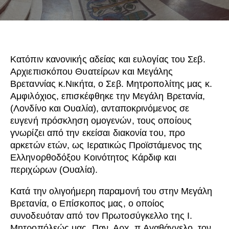
Κατόπιν κανονικής αδείας και ευλογίας του Σεβ.
Αρχιεπισκόπου Θυατείρων και Μεγάλης
Βρεταννίας κ.Νικήτα, ο Σεβ. Μητροπολίτης μας κ.
Αμφιλόχιος, επισκέφθηκε την Μεγάλη Βρετανία,
(Λονδίνο και Ουαλία), ανταποκρινόμενος σε
ευγενή πρόσκληση ομογενών, τους οποίους
γνωρίζει από την εκείσαι διακονία του, προ
αρκετών ετών, ως Ιερατικώς Προϊστάμενος της
Ελληνορθοδόξου Κοινότητος Κάρδιφ και
περιχώρων (Ουαλία).
Κατά την ολιγοήμερη παραμονή του στην Μεγάλη
Βρετανία, ο Επίσκοπος μας, ο οποίος
συνοδευόταν από τον Πρωτοσύγκελλο της Ι.
Μητροπόλεώς μας, Παν. Αρχ. π.Αγαθάγγελο, τον