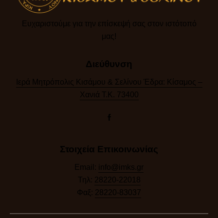
Ευχαριστούμε για την επίσκεψή σας στον ιστότοπό
μας!​
Διεύθυνση
Ιερά Μητρόπολις Κισάμου & Σελίνου Έδρα: Κίσαμος –
Χανιά Τ.Κ. 73400
Στοιχεία Επικοινωνίας
Email:
info@imks.gr
Τηλ:
28220-22018
Φαξ:
28220-83037