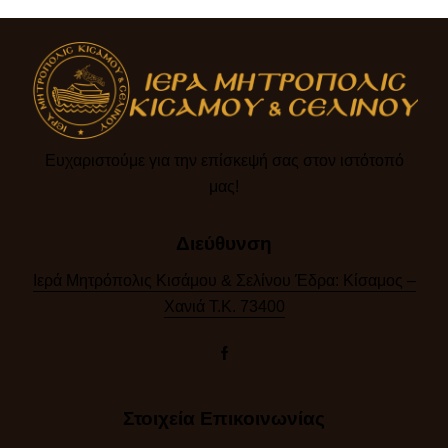
Ευχαριστούμε για την επίσκεψή σας στον ιστότοπό
μας!​
Διεύθυνση
Ιερά Μητρόπολις Κισάμου & Σελίνου Έδρα: Κίσαμος –
Χανιά Τ.Κ. 73400
Στοιχεία Επικοινωνίας