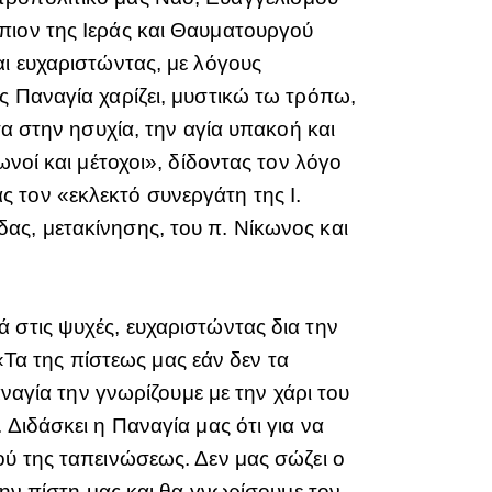
πιον της Ιεράς και Θαυματουργού
αι ευχαριστώντας, με λόγους
ς Παναγία χαρίζει, μυστικώ τω τρόπω,
σα στην ησυχία, την αγία υπακοή και
νοί και μέτοχοι», δίδοντας τον λόγο
 τον «εκλεκτό συνεργάτη της Ι.
ας, μετακίνησης, του π. Νίκωνος και
 στις ψυχές, ευχαριστώντας δια την
α της πίστεως μας εάν δεν τα
αναγία την γνωρίζουμε με την χάρι του
Διδάσκει η Παναγία μας ότι για να
ού της ταπεινώσεως. Δεν μας σώζει ο
την πίστη μας και θα γνωρίσουμε τον