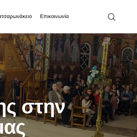
ατσαρωνάκειο
Επικοινωνία
ιο
Επικοινωνία
ης στην
μας