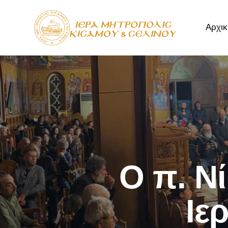
Αρχικ
Αρχική
Μητρόπ
Ο π. Ν
Ιε