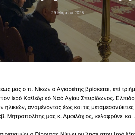
29 Μαρτίου 2025
ς μας ο π. Νίκων ο Αγιορείτης βρίσκεται, επί τριή
στον Ιερό Καθεδρικό Ναό Αγίου Σπυρίδωνος. Ελπιδ
λικιών, αναμένοντας έως και τις μεταμεσονύκτιες ώ
β. Μητροπολίτης μας κ. Αμφιλόχιος, «ελαφρύνει και
αιρετισμών ο Γέροντας Νίκων ομίλησε στον Ιερό Μη