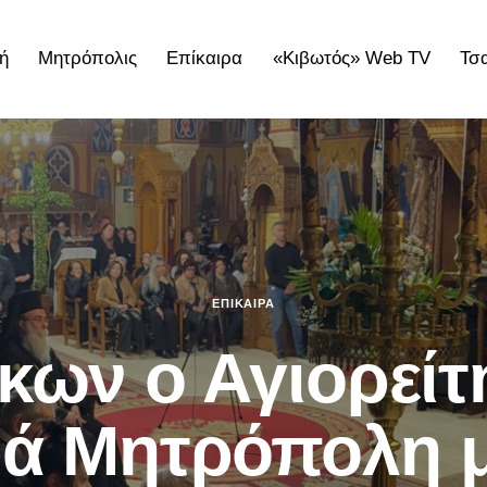
ή
Μητρόπολις
Επίκαιρα
«Κιβωτός» Web TV
Τσ
ολις
Επίκαιρα
«Κιβωτός» Web TV
Τσατσαρωνάκε
ΕΠΊΚΑΙΡΑ
ίκων ο Αγιορείτ
ρά Μητρόπολη 