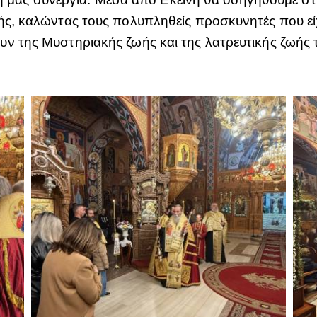
ής, καλώντας τους πολυπληθείς προσκυνητές που εί
ν της Μυστηριακής ζωής και της λατρευτικής ζωής 