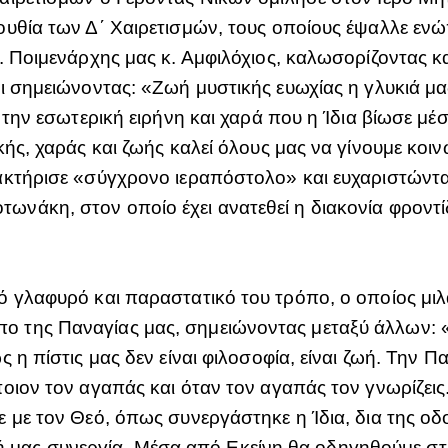
υθία των Δ΄ Χαιρετισμών, τους οποίους έψαλλε ενώ
. Ποιμενάρχης μας κ. Αμφιλόχιος, καλωσορίζοντας κ
ι σημειώνοντας: «Ζωή μυστικής ευωχίας η γλυκιά μα
 την εσωτερική ειρήνη και χαρά που η Ίδια βίωσε μέ
ής, χαράς και ζωής καλεί όλους μας να γίνουμε κοινω
κτήρισε «σύγχρονο ιεραπόστολο» και ευχαριστώντας
άκη, στον οποίο έχει ανατεθεί η διακονία φροντίδ
 γλαφυρό και παραστατικό του τρόπο, ο οποίος μιλά
της Παναγίας μας, σημειώνοντας μεταξύ άλλων: «Τ
η πίστις μας δεν είναι φιλοσοφία, είναι ζωή. Την Π
ιον τον αγαπάς και όταν τον αγαπάς τον γνωρίζεις. 
 με τον Θεό, όπως συνεργάστηκε η Ίδια, δια της οδ
δική μας συνεργία. Μέσα από Εκείνη θα οδηγηθούμε σ