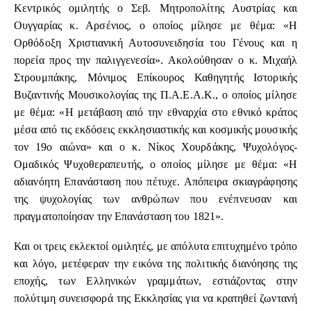
Κεντρικός ομιλητής ο Σεβ. Μητροπολίτης Αυστρίας και
Ουγγαρίας κ. Αρσένιος, ο οποίος μίλησε με θέμα: «Η
Ορθόδοξη Χριστιανική Αυτοσυνειδησία του Γένους και η
πορεία προς την παλιγγενεσία». Ακολούθησαν ο κ. Μιχαήλ
Στρουμπάκης, Μόνιμος Επίκουρος Καθηγητής Ιστορικής
Βυζαντινής Μουσικολογίας της Π.Α.Ε.Α.Κ., ο οποίος μίλησε
με θέμα: «Η μετάβαση από την εθναρχία στο εθνικό κράτος
μέσα από τις εκδόσεις εκκλησιαστικής και κοσμικής μουσικής
τον 19ο αιώνα» και ο κ. Νίκος Χουρδάκης, Ψυχολόγος-
Ομαδικός Ψυχοθεραπευτής, ο οποίος μίλησε με θέμα: «Η
αδιανόητη Επανάσταση που πέτυχε. Απόπειρα σκιαγράφησης
της ψυχολογίας των ανθρώπων που ενέπνευσαν και
πραγματοποίησαν την Επανάσταση του 1821».
Και οι τρεις εκλεκτοί ομιλητές, με απόλυτα επιτυχημένο τρόπο
και λόγο, μετέφεραν την εικόνα της πολιτικής διανόησης της
εποχής, των Ελληνικών γραμμάτων, εστιάζοντας στην
πολύτιμη συνεισφορά της Εκκλησίας για να κρατηθεί ζωντανή