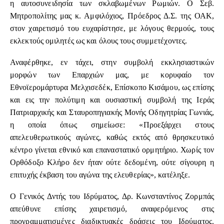
η αυτοσυνειδησία των σκλαβωμένων Ρωμιών. Ο Σεβ.
Μητροπολίτης μας κ. Αμφιλόχιος, Πρόεδρος Δ.Σ. της ΟΑΚ,
στον χαιρετισμό του ευχαρίστησε, με λόγους θερμούς, τους
εκλεκτούς ομιλητές ως και όλους τους συμμετέχοντες.
Αναφέρθηκε, εν τάχει, στην συμβολή εκκλησιαστικών
μορφών των Επαρχιών μας, με κορυφαίο τον
Εθνοϊερομάρτυρα Μελχισεδέκ, Επίσκοπο Κισάμου, ως επίσης
και εις την πολύτιμη και ουσιαστική συμβολή της Ιεράς
Πατριαρχικής και Σταυροπηγιακής Μονής Οδηγητρίας Γωνιάς,
η οποία όπως σημείωσε: «Προεξάρχει στους
απελευθερωτικούς αγώνες, καθώς εκτός από θρησκευτικό
κέντρο γίνεται εθνικό και επαναστατικό ορμητήριο. Χωρίς τον
Ορθόδοξο Κλήρο δεν ήταν ούτε δεδομένη, ούτε σίγουρη η
επιτυχής έκβαση του αγώνα της ελευθερίας», κατέληξε.
Ο Γενικός Δντής του Ιδρύματος, Δρ. Κωνσταντίνος Ζορμπάς
απεύθυνε επίσης χαιρετισμό, αναφερόμενος στις
προγραμματισμένες διαδικτυακές δράσεις του Ιδρύματος.