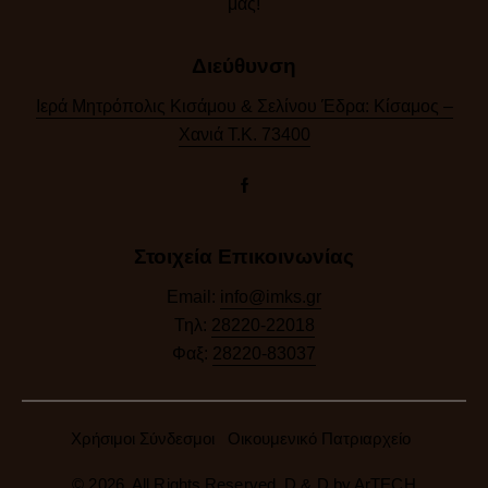
μας!​
Διεύθυνση
Ιερά Μητρόπολις Κισάμου & Σελίνου Έδρα: Κίσαμος –
Χανιά Τ.Κ. 73400
Στοιχεία Επικοινωνίας
Email:
info@imks.gr
Τηλ:
28220-22018
Φαξ:
28220-83037
Χρήσιμοι Σύνδεσμοι
Οικουμενικό Πατριαρχείο
© 2026. All Rights Reserved. D & D by
ArTECH