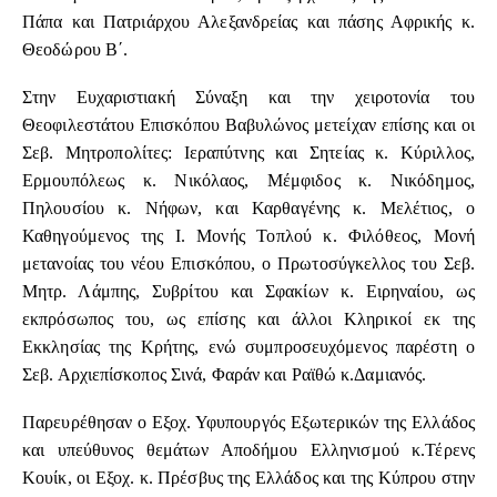
Πάπα και Πατριάρχου Αλεξανδρείας και πάσης Αφρικής κ.
Θεοδώρου Β΄.
Στην Ευχαριστιακή Σύναξη και την χειροτονία του
Θεοφιλεστάτου Επισκόπου Βαβυλώνος μετείχαν επίσης και οι
Σεβ. Μητροπολίτες: Ιεραπύτνης και Σητείας κ. Κύριλλος,
Ερμουπόλεως κ. Νικόλαος, Μέμφιδος κ. Νικόδημος,
Πηλουσίου κ. Νήφων, και Καρθαγένης κ. Μελέτιος, ο
Καθηγούμενος της Ι. Μονής Τοπλού κ. Φιλόθεος, Μονή
μετανοίας του νέου Επισκόπου, ο Πρωτοσύγκελλος του Σεβ.
Μητρ. Λάμπης, Συβρίτου και Σφακίων κ. Ειρηναίου, ως
εκπρόσωπος του, ως επίσης και άλλοι Κληρικοί εκ της
Εκκλησίας της Κρήτης, ενώ συμπροσευχόμενος παρέστη ο
Σεβ. Αρχιεπίσκοπος Σινά, Φαράν και Ραϊθώ κ.Δαμιανός.
Παρευρέθησαν ο Εξοχ. Υφυπουργός Εξωτερικών της Ελλάδος
και υπεύθυνος θεμάτων Αποδήμου Ελληνισμού κ.Τέρενς
Κουίκ, οι Εξοχ. κ. Πρέσβυς της Ελλάδος και της Κύπρου στην