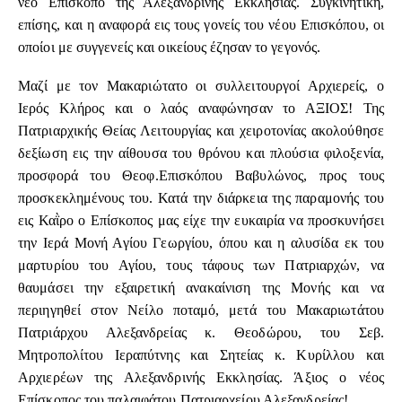
νέο Επίσκοπο της Αλεξανδρινής Εκκλησίας. Συγκινητική,
επίσης, και η αναφορά εις τους γονείς του νέου Επισκόπου, οι
οποίοι με συγγενείς και οικείους έζησαν το γεγονός.
Μαζί με τον Μακαριώτατο οι συλλειτουργοί Αρχιερείς, ο
Ιερός Κλήρος και ο λαός αναφώνησαν το ΑΞΙΟΣ! Της
Πατριαρχικής Θείας Λειτουργίας και χειροτονίας ακολούθησε
δεξίωση εις την αίθουσα του θρόνου και πλούσια φιλοξενία,
προσφορά του Θεοφ.Επισκόπου Βαβυλώνος, προς τους
προσκεκλημένους του. Κατά την διάρκεια της παραμονής του
εις Καῒρο ο Επίσκοπος μας είχε την ευκαιρία να προσκυνήσει
την Ιερά Μονή Αγίου Γεωργίου, όπου και η αλυσίδα εκ του
μαρτυρίου του Αγίου, τους τάφους των Πατριαρχών, να
θαυμάσει την εξαιρετική ανακαίνιση της Μονής και να
περιηγηθεί στον Νείλο ποταμό, μετά του Μακαριωτάτου
Πατριάρχου Αλεξανδρείας κ. Θεοδώρου, του Σεβ.
Μητροπολίτου Ιεραπύτνης και Σητείας κ. Κυρίλλου και
Αρχιερέων της Αλεξανδρινής Εκκλησίας. Άξιος ο νέος
Επίσκοπος του παλαιφάτου Πατριαρχείου Αλεξανδρείας!