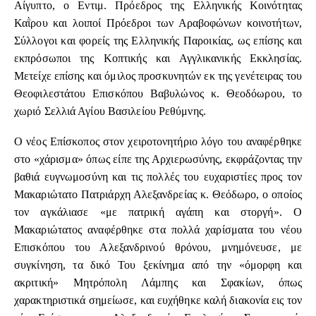
Αίγυπτο, ο Εντιμ. Πρόεδρος της Ελληνικής Κοινότητας
Καῒρου και λοιποί Πρόεδροι των Αραβοφώνων κοινοτήτων,
Σύλλογοι και φορείς της Ελληνικής Παροικίας, ως επίσης και
εκπρόσωποι της Κοπτικής και Αγγλικανικής Εκκλησίας.
Μετείχε επίσης και όμιλος προσκυνητών εκ της γενέτειρας του
Θεοφιλεστάτου Επισκόπου Βαβυλώνος κ. Θεοδόωρου, το
χωριό Σελλιά Αγίου Βασιλείου Ρεθύμνης.
Ο νέος Επίσκοπος στον χειροτονητήριο λόγο του αναφέρθηκε
στο «χάρισμα» όπως είπε της Αρχιερωσύνης, εκφράζοντας την
βαθιά ευγνωμοσύνη και τις πολλές του ευχαριστίες προς τον
Μακαριώτατο Πατριάρχη Αλεξανδρείας κ. Θεόδωρο, ο οποίος
τον αγκάλιασε «με πατρική αγάπη και στοργή». Ο
Μακαριώτατος αναφέρθηκε στα πολλά χαρίσματα του νέου
Επισκόπου του Αλεξανδρινού θρόνου, μνημόνευσε, με
συγκίνηση, τα δικό Του ξεκίνημα από την «όμορφη και
ακριτική» Μητρόπολη Λάμπης και Σφακίων, όπως
χαρακτηριστικά σημείωσε, και ευχήθηκε καλή διακονία εις τον