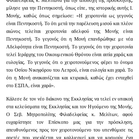
Φιλαδελφείας κ. Μελίτωνα για την αποδοχή της πρόσκλησης,
μίλησε για την Πεντηκοστή, όπως είπε, της ιστορικής αυτής Ι.
Μονής, καθώς όπως σημείωσε: «Η χειροτονία ως γεγονός
είναι Πεντηκοστή. Το ότι μετά την παρέλευση μισού και πλέον
αιώνος τελείται χειροτονία αδελφού της Μονής είναι
Πεντηκοστή. Το γεγονός ότι η Μονή επανδρώθηκε με νέα
Αδελφότητα είναι Πεντηκοστή. Το γεγονός ότι την χειροτονία
τελεί Ιεράρχης του Οικουμενικού Θρόνου είναι αιτία χαράς και
ευλογίας. Το γεγονός ότι ο χειροτονούμενος φέρει το όνομα
του Οσίου Νικηφόρου του Λεπρού, είναι ευλογία και χαρά. Το
ότι η Μονή ανακαινίζεται και κτιριακά, καθώς έχει ενταχθεί
στο ΕΣΠΑ, είναι χαρά».
Κάλεσε δε τον νέο διάκονο της Εκκλησίας να τελεί εν υπακοή
στα κελεύσματα της Εκκλησίας και τον Ηγούμενο της Μονής.
Ο Σεβ. Μητροπολίτης Φιλαδελφείας κ. Μελίτων, αφού
ευχαρίστησε τον Επίσκοπο μας για την πρόσκληση,
απευθυνόμενος προς τον χειροτονούμενο του υπενθύμισε τις
αρετές που χρειάζεται να καλλιεργεί και να κοσμούν ένα