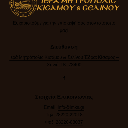
Ευχαριστούμε για την επίσκεψή σας στον ιστότοπό
μας!​
Διεύθυνση
Ιερά Μητρόπολις Κισάμου & Σελίνου Έδρα: Κίσαμος –
Χανιά Τ.Κ. 73400
Στοιχεία Επικοινωνίας
Email:
info@imks.gr
Τηλ:
28220-22018
Φαξ:
28220-83037