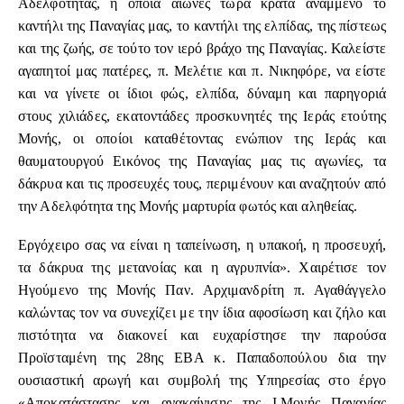
Αδελφότητας, η οποία αιώνες τώρα κρατά αναμμένο το
καντήλι της Παναγίας μας, το καντήλι της ελπίδας, της πίστεως
και της ζωής, σε τούτο τον ιερό βράχο της Παναγίας. Καλείστε
αγαπητοί μας πατέρες, π. Μελέτιε και π. Νικηφόρε, να είστε
και να γίνετε οι ίδιοι φώς, ελπίδα, δύναμη και παρηγοριά
στους χιλιάδες, εκατοντάδες προσκυνητές της Ιεράς ετούτης
Μονής, οι οποίοι καταθέτοντας ενώπιον της Ιεράς και
θαυματουργού Εικόνος της Παναγίας μας τις αγωνίες, τα
δάκρυα και τις προσευχές τους, περιμένουν και αναζητούν από
την Αδελφότητα της Μονής μαρτυρία φωτός και αληθείας.
Εργόχειρο σας να είναι η ταπείνωση, η υπακοή, η προσευχή,
τα δάκρυα της μετανοίας και η αγρυπνία». Χαιρέτισε τον
Ηγούμενο της Μονής Παν. Αρχιμανδρίτη π. Αγαθάγγελο
καλώντας τον να συνεχίζει με την ίδια αφοσίωση και ζήλο και
πιστότητα να διακονεί και ευχαρίστησε την παρούσα
Προϊσταμένη της 28ης ΕΒΑ κ. Παπαδοπούλου δια την
ουσιαστική αρωγή και συμβολή της Υπηρεσίας στο έργο
«Αποκατάστασης και ανακαίνισης της Ι.Μονής Παναγίας