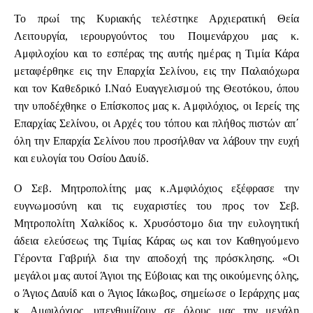
Το πρωί της Κυριακής τελέστηκε Αρχιερατική Θεία
Λειτουργία, ιερουργούντος του Ποιμενάρχου μας κ.
Αμφιλοχίου και το εσπέρας της αυτής ημέρας η Τιμία Κάρα
μεταφέρθηκε εις την Επαρχία Σελίνου, εις την Παλαιόχωρα
και τον Καθεδρικό Ι.Ναό Ευαγγελισμού της Θεοτόκου, όπου
την υποδέχθηκε ο Επίσκοπος μας κ. Αμφιλόχιος, οι Ιερείς της
Επαρχίας Σελίνου, οι Αρχές του τόπου και πλήθος πιστών απ΄
όλη την Επαρχία Σελίνου που προσήλθαν να λάβουν την ευχή
και ευλογία του Οσίου Δαυίδ.
Ο Σεβ. Μητροπολίτης μας κ.Αμφιλόχιος εξέφρασε την
ευγνωμοσύνη και τις ευχαριστίες του προς τον Σεβ.
Μητροπολίτη Χαλκίδος κ. Χρυσόστομο δια την ευλογητική
άδεια ελεύσεως της Τιμίας Κάρας ως και τον Καθηγούμενο
Γέροντα Γαβριήλ δια την αποδοχή της πρόσκλησης. «Οι
μεγάλοι μας αυτοί Άγιοι της Εύβοιας και της οικούμενης όλης,
ο Άγιος Δαυίδ και ο Άγιος Ιάκωβος, σημείωσε ο Ιεράρχης μας
κ. Αμφιλόχιος, υπενθυμίζουν σε όλους μας την μεγάλη