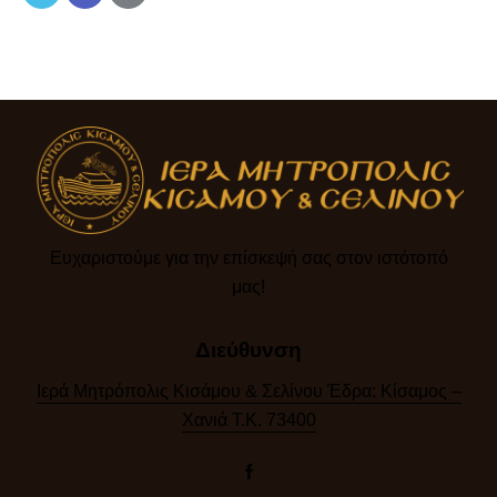
Ευχαριστούμε για την επίσκεψή σας στον ιστότοπό
μας!​
Διεύθυνση
Ιερά Μητρόπολις Κισάμου & Σελίνου Έδρα: Κίσαμος –
Χανιά Τ.Κ. 73400