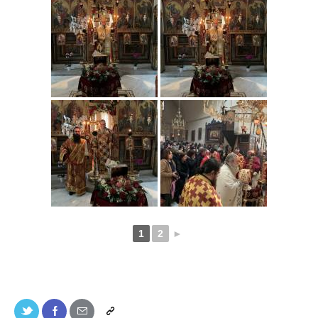
1
2
►