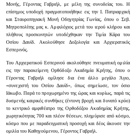
Μονής, Γέροντας Γαβριήλ, με μέλη της συνοδείας του. Η
επίσημος υποδοχή πραγματοποιήθηκε εις την Ι. Πατριαρχική
και Σταυροπηγιακή Μονή Οδηγητρίας Γωνίας, όπου ο Σεβ.
Μητροπολίτης μας κ. Αμφιλόχιος μετά του ιερού κλήρου και
πλήθους προσκυνητών υποδέχθηκαν την Τιμία Κάρα του
Οσίου Δαυίδ. Ακολούθησε Δοξολογία και Αρχιερατικός
Εσπερινός.
Του Αρχιερατικού Εσπερινού ακολούθησε πνευματική ομιλία
εις την παρακείμενη Ορθόδοξο Ακαδημία Κρήτης, όπου ο
Γέροντας Γαβριήλ ομίλησε δια ένα άλλο μεγάλο Άγιο,
«συνεχιστή του Οσίου Δαυίδ», όπως σημείωσε, τον όσιο
Ιάκωβο. Παρά το προχωρημένο της ώρας και κυρίως, παρά τις
δυσμενής καιρικές συνθήκες (έντονη βροχή και δυνατό κρύο)
το κεντρικό αμφιθέατρο της Ορθοδόξου Ακαδημίας Κρήτης,
χωρητικότητας 700 και πλέον θέσεων, πλημύρισε από κόσμο,
κόσμο που με παραδειγματική προσοχή και δέος άκουσε την
ομιλία του Καθηγούμενου, Γέροντος Γαβριήλ.