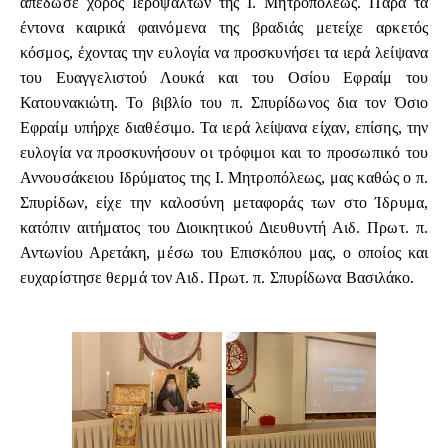
απέδωσε χορός Ιεροψαλτών της Ι. Μητροπόλεως. Παρά τα
έντονα καιρικά φαινόμενα της βραδιάς μετείχε αρκετός
κόσμος, έχοντας την ευλογία να προσκυνήσει τα ιερά λείψανα
του Ευαγγελιστού Λουκά και του Οσίου Εφραίμ του
Κατουνακιώτη. Το βιβλίο του π. Σπυρίδωνος δια τον Όσιο
Εφραίμ υπήρχε διαθέσιμο. Τα ιερά λείψανα είχαν, επίσης, την
ευλογία να προσκυνήσουν οι τρόφιμοι και το προσωπικό του
Αννουσάκειου Ιδρύματος της Ι. Μητροπόλεως, μας καθώς ο π.
Σπυρίδων, είχε την καλοσύνη μεταφοράς των στο Ίδρυμα,
κατόπιν αιτήματος του Διοικητικού Διευθυντή Αιδ. Πρωτ. π.
Αντωνίου Αρετάκη, μέσω του Επισκόπου μας, ο οποίος και
ευχαρίστησε θερμά τον Αιδ. Πρωτ. π. Σπυρίδωνα Βασιλάκο.