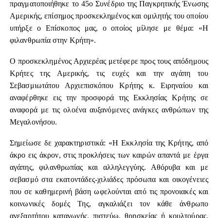
πραγματοποιήθηκε το 45ο Συνέδριο της Παγκρητικής Ένωσης
Αμερικής, επίσημος προσκεκλημένος και ομιλητής του οποίου
υπήρξε ο Επίσκοπος μας, ο οποίος μίλησε με θέμα: «Η
φιλανθρωπία στην Κρήτη».
Ο προσκεκλημένος Αρχιερέας μετέφερε προς τους απόδημους
Κρήτες της Αμερικής, τις ευχές και την αγάπη του
Σεβασμιωτάτου Αρχιεπισκόπου Κρήτης κ. Ειρηναίου και
αναφέρθηκε εις την προσφορά της Εκκλησίας Κρήτης σε
αναφορά με τις ολοένα αυξανόμενες ανάγκες ανθρώπων της
Μεγαλονήσου.
Σημείωσε δε χαρακτηριστικά: «Η Εκκλησία της Κρήτης, από
άκρο εις άκρον, στις προκλήσεις των καιρών απαντά με έργα
αγάπης, φιλανθρωπίας και αλληλεγγύης. Αθόρυβα και με
σεβασμό στα εκατοντάδες-χιλιάδες πρόσωπα και οικογένειες
που σε καθημερινή βάση ωφελούνται από τις προνοιακές και
κοινωνικές δομές Της, αγκαλιάζει τον κάθε άνθρωπο
ανεξαρτήτου καταγωγής, πιστεύω, θρησκείας ή κουλτούρας,