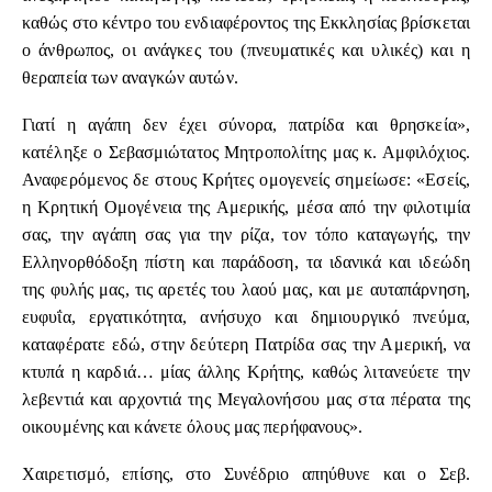
καθώς στο κέντρο του ενδιαφέροντος της Εκκλησίας βρίσκεται
ο άνθρωπος, οι ανάγκες του (πνευματικές και υλικές) και η
θεραπεία των αναγκών αυτών.
Γιατί η αγάπη δεν έχει σύνορα, πατρίδα και θρησκεία»,
κατέληξε ο Σεβασμιώτατος Μητροπολίτης μας κ. Αμφιλόχιος.
Αναφερόμενος δε στους Κρήτες ομογενείς σημείωσε: «Εσείς,
η Κρητική Ομογένεια της Αμερικής, μέσα από την φιλοτιμία
σας, την αγάπη σας για την ρίζα, τον τόπο καταγωγής, την
Ελληνορθόδοξη πίστη και παράδοση, τα ιδανικά και ιδεώδη
της φυλής μας, τις αρετές του λαού μας, και με αυταπάρνηση,
ευφυΐα, εργατικότητα, ανήσυχο και δημιουργικό πνεύμα,
καταφέρατε εδώ, στην δεύτερη Πατρίδα σας την Αμερική, να
κτυπά η καρδιά… μίας άλλης Κρήτης, καθώς λιτανεύετε την
λεβεντιά και αρχοντιά της Μεγαλονήσου μας στα πέρατα της
οικουμένης και κάνετε όλους μας περήφανους».
Χαιρετισμό, επίσης, στο Συνέδριο απηύθυνε και ο Σεβ.