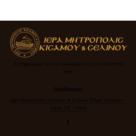
Ευχαριστούμε για την επίσκεψή σας στον ιστότοπό
μας!​
Διεύθυνση
Ιερά Μητρόπολις Κισάμου & Σελίνου Έδρα: Κίσαμος –
Χανιά Τ.Κ. 73400