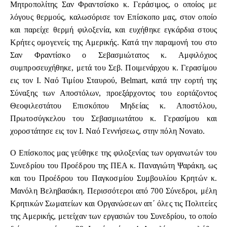
Μητροπολίτης Σαν Φραντσίσκο κ. Γεράσιμος, ο οποίος με
λόγους θερμούς, καλωσόρισε τον Επίσκοπο μας, στον οποίο
και παρείχε θερμή φιλοξενία, και ευχήθηκε εγκάρδια στους
Κρήτες ομογενείς της Αμερικής. Κατά την παραμονή του στο
Σαν Φραντίσκο ο Σεβασμιώτατος κ. Αμφιλόχιος
συμπροσευχήθηκε, μετά του Σεβ. Ποιμενάρχου κ. Γερασίμου
εις τον Ι. Ναό Τιμίου Σταυρού, Belmart, κατά την εορτή της
Σύναξης των Αποστόλων, προεξάρχοντος του εορτάζοντος
Θεοφιλεστάτου Επισκόπου Μηδείας κ. Αποστόλου,
Πρωτοσύγκελου του Σεβασμιωτάτου κ. Γερασίμου και
χοροστάτησε εις τον Ι. Ναό Γεννήσεως, στην πόλη Novato.
Ο Επίσκοπος μας γεύθηκε της φιλοξενίας των οργανωτών του
Συνεδρίου του Προέδρου της ΠΕΑ κ. Παναγιώτη Ψαράκη, ως
και του Προέδρου του Παγκοσμίου Συμβουλίου Κρητών κ.
Μανόλη Βεληβασάκη. Περισσότεροι από 700 Σύνεδροι, μέλη
Κρητικών Σωματείων και Οργανώσεων απ΄ όλες τις Πολιτείες
της Αμερικής, μετείχαν των εργασιών του Συνεδρίου, το οποίο