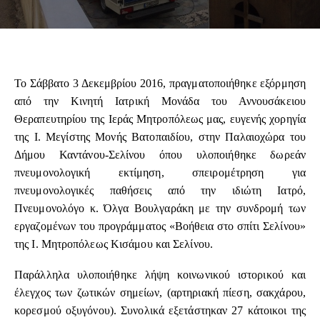
To Σάββατο 3 Δεκεμβρίου 2016, πραγματοποιήθηκε εξόρμηση
από την Κινητή Ιατρική Μονάδα του Αννουσάκειου
Θεραπευτηρίου της Ιεράς Μητροπόλεως μας, ευγενής χορηγία
της Ι. Μεγίστης Μονής Βατοπαιδίου, στην Παλαιοχώρα του
Δήμου Καντάνου-Σελίνου όπου υλοποιήθηκε δωρεάν
πνευμονολογική εκτίμηση, σπειρομέτρηση για
πνευμονολογικές παθήσεις από την ιδιώτη Ιατρό,
Πνευμονολόγο κ. Όλγα Βουλγαράκη με την συνδρομή των
εργαζομένων του προγράμματος «Βοήθεια στο σπίτι Σελίνου»
της Ι. Μητροπόλεως Κισάμου και Σελίνου.
Παράλληλα υλοποιήθηκε λήψη κοινωνικού ιστορικού και
έλεγχος των ζωτικών σημείων, (αρτηριακή πίεση, σακχάρου,
κορεσμού οξυγόνου). Συνολικά εξετάστηκαν 27 κάτοικοι της