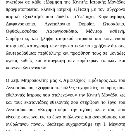
ανωτέρω σε κάθε εξόρμηση της Κινητής Ιατρικής Μονάδας
πραγματοποιείται κλινική ιατρική εξέταση με τον σύγχρονο
ιατρικό εξοπλισμό που διαθέτει (Υπέρηχο, Καρδιογράφο,
Διαφανοσκόπιο, Αγγειολογικό Doppler, Ωτοσκόπιο,
Οφθαλμοσκόπιο, Λαρυγγοσκόπιο, Μόνιτορ ασθενή,
Σπιρόμετρο, κ.α ),λήψη ατομικού ιατρικού και κοινωνικού
ιστορικού, καταγραφή των περιστατικών που χρήζουν άμεσης
δευτεροβάθμιας περίθαλψης και προώθηση τους σε μονάδες
υγείας καθώς και καταγραφή των ευρύτερων τοπικών και
κοινωνικών αναγκών.
Ο Σεβ. Μητροπολίτης μας κ. Αμφιλόχιος, Πρόεδρος Δ.Σ. του
Αννουσάκειου, εξέφρασε τις πολλές ευχαριστίες του προς τους
εθελοντές Ιατρούς που στελεχώνουν την Κινητή Μονάδα, ως
και τους εκατοντάδες εθελοντές που στηρίζουν το έργο του
Αννουσάκειου. «Ευχαριστούμε την αγάπη όλων σας που
γίνεστε συνεργοί εις το έργο απάλυνσης και ανακούφισης του
ανθρώπινου πόνου, ιδιαίτερα ευχαριστούμε την Ι. Μεγίστη