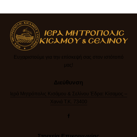
Ευχαριστούμε για την επίσκεψή σας στον ιστότοπό
μας!​
Διεύθυνση
Ιερά Μητρόπολις Κισάμου & Σελίνου Έδρα: Κίσαμος –
Χανιά Τ.Κ. 73400
Στοιχεία Επικοινωνίας