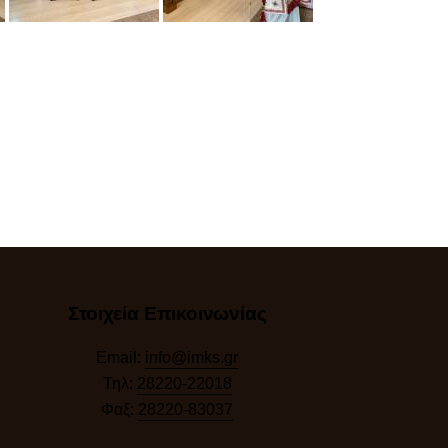
Στοιχεία Επικοινωνίας
Email:
info@imks.gr
Τηλ:
28220-22018
Φαξ:
28220-83037