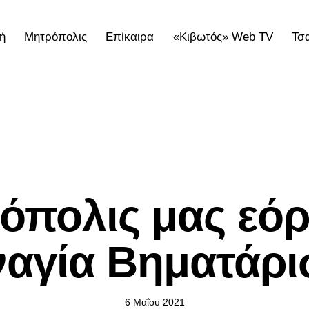
ή
Μητρόπολις
Επίκαιρα
«Κιβωτός» Web TV
Τσ
ολις
Επίκαιρα
«Κιβωτός» Web TV
Τσατσαρωνάκε
ΕΠΊΚΑΙΡΑ
ρόπολις μας εόρ
αγία Βηματάρ
6 Μαΐου 2021