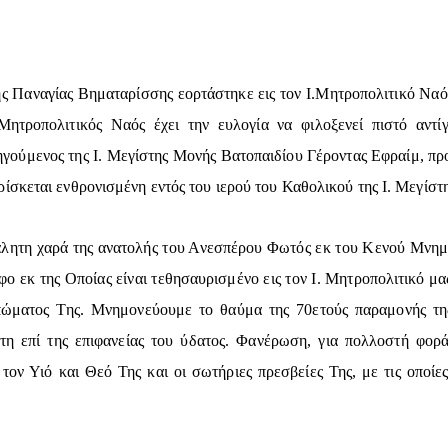
ης Παναγίας Βηματαρίσσης εορτάστηκε εις τον Ι.Μητροπολιτικό Να
Μητροπολιτικός Ναός έχει την ευλογία να φιλοξενεί πιστό αντί
γούμενος της Ι. Μεγίστης Μονής Βατοπαιδίου Γέροντας Εφραίμ, προ
σκεται ενθρονισμένη εντός του ιερού του Καθολικού της Ι. Μεγίστ
ητη χαρά της ανατολής του Ανεσπέρου Φωτός εκ του Κενού Μνημεί
φο εκ της Οποίας είναι τεθησαυρισμένο εις τον Ι. Μητροπολιτικό μα
πώματος Της. Μνημονεύουμε το θαύμα της 70ετούς παραμονής της
τη επί της επιφανείας του ύδατος. Φανέρωση, για πολλοστή φορά
 τον Υιό και Θεό Της και οι σωτήριες πρεσβείες Της, με τις οποίε