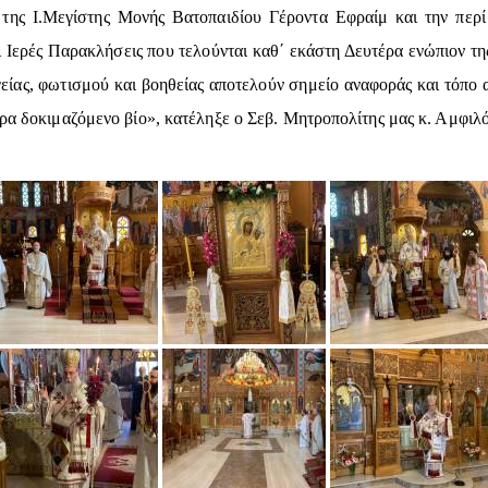
της Ι.Μεγίστης Μονής Βατοπαιδίου Γέροντα Εφραίμ και την περί 
 Ιερές Παρακλήσεις που τελούνται καθ΄ εκάστη Δευτέρα ενώπιον τη
είας, φωτισμού και βοηθείας αποτελούν σημείο αναφοράς και τόπο
έρα δοκιμαζόμενο βίο», κατέληξε ο Σεβ. Μητροπολίτης μας κ. Αμφιλό