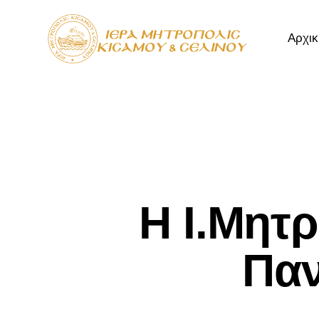
Αρχικ
Αρχική
Μητρόπ
Η Ι.Μητ
Παν