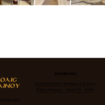
Διεύθυνση
Ιερά Μητρόπολις Κισάμου & Σελίνου
Έδρα: Κίσαμος – Χανιά Τ.Κ. 73400
ότοπό μας!​