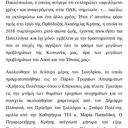
Παυλόπουλου, ο οποίος ανέφερε ότι εκπληρώνει «οφειλόμενο
χρέος» και αναφερόμενος στην ΟΑΚ, σημείωσε: «… οφείλω
να εκπληρώσω και ένα άλλο χρέος: Ήτοι ν’ αποτίσω φόρο
τιμής στο έργο της Ορθόδοξης Ακαδημίας Κρήτης, η οποία το
2018 συμπληρώνει μισό αιώνα ζωής, έχοντας αποκτήσει πια
Πανελλήνια -και όχι μόνο- εμβέλεια με την δραστηριότητά της
που οι πτυχές της αγγίζουν όλο το φάσμα των μεγάλων
προβλημάτων της Κοινωνίας μας, άρα των μεγάλων
προβλημάτων του Λαού και του Έθνους μας».
Ακολούθησε το δεύτερο μέρος του Συνεδρίου, το οποίο
πραγματοποιήθηκε εις το Πάρκο Τροχαίων Ατυχημάτων
«Χρήστος Πολέντας» όπου ο Επίσκοπος μας τέλεσε Τρισάγιο
εις την μνήμη των θυμάτων τροχαίων ατυχημάτων και εν
συνεχεία ακολούθησαν χαιρετισμοί από τον Δήμαρχο
Πλατανιά, τον Πρόεδρο του Συλλόγου κ. Σταύρο Πολέντα,
ομιλία από την Καθηγήτρια ΤΕΙ κ. Μαρία Παπαδάκη. Ο
Περιφερειάρχης Κρήτης ανέγνωσε μήνυμα του εξοχ.