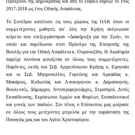
Προέρδου της Δημοκρατίας και από το Πάρκο κήρυξε το έτος
2017-2018 ως έτος Οδικής Ασφάλειας.
Το Συνέδριο κατέλυσε εις τους χώρους της ΟΑΚ όπου οι
συμμετέχοντες μαθητές απ΄ όλη την Κρήτη ανέγνωσαν
κείμενο που επεξεργάστηκαν «Διακήρυξη για την Ζωή», το
οποίο και παρέδωσαν στον Πρόεδρο της Επιτροπής της
Βουλής για την Οδική Ασφάλεια κ. Ουρσουζίδη. Η Ακαδημία
παρείχε πλούσια φιλοξενία σε όλους τους συμμετέχοντες.
Παρόντες, εκτός του Σεβ. Αρχιεπίσκοπο Κρήτης κ. Ειρηναίο
και οι Σεβ. Μητροπολίτες Γορτύνης και Αρκαδίας κ.
Μακάριος, Κυδωνίας και Αποκορώνου κ. Δαμασκηνός,
Βουλευτές, Δήμαρχοι, Αντιπεριφερειάρχες, Στρατηγοί, Δντές
Εκπαίδευσης, Εκρόσωποι Αρχών και Φορέων, Εκπαιδευτικοί
και γονείς των παιδιών. Στο τέλος ο Επίσκοπος μας μοίρασε
σε όλους τους μετέχοντες μπρελόκ με την παράσταση της
Παναγίας μας και του Αγίου Χριστοφόρου.