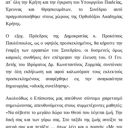
απ΄ όλη την Κρήτη και την έγκριση του Υπουργείου Παιδείας,
Έρευνας και Θρησκευμάτων, το Συνέδριο αυτό
πραγματοποιήθηκε στους χώρους της Ορθοδόξου Ακαδημίας
Κρήτης.
Ο εξοχ. Πρόεδρος της Δημοκρατίας κ. Προκόπιος
Παυλόπουλος, ως ο υψηλός προσκεκλημένος, θα κήρυττε την
έναρξη των εργασιών του Συνεδρίου, οι δυσμενείς όμως
καιρικές συνθήκες δεν επέτρεψαν την έλευση του. Ο Γεν.
Δντής του Ιδρύματος Δρ. Κωνσταντίνος Ζορμπάς συντόνισε
την όλη εκδήλωση και αφού καλωσόρισε τους εκλεκτούς
προσκεκλημένους αναφέρθηκε εις την αναγκαιότητα
δημιουργίας «οδικής συνείδησης».
Ακολούθως ο Επίσκοπος μας απεύθυνε σύντομο χαιρετισμό
σημειώνοντας, απευθυνόμενος στους συμμετέχοντες μαθητές:
«Να σέβεστε το μεγάλο δώρο του Θεού που λέγεται ζωή. Την
δική σας και των γύρω σας. Στο ταξίδι της ζωής ανοίξτε τα
φτερά σας και πετάξτε…. όπως λέει και ο ποιητής «Με τον