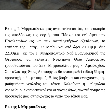
Εκ της Ι. Μητροπόλεως μας ανακοινώνεται ότι, επ΄ ευκαιρία
της αποδόσεως της εορτής του Πάσχα και εν΄ όψει των
Πανελληνίων ως και των καταληκτήριων εξετάσεων, το
εσπέρας της Τρίτης, 23 Μαΐου και από ώρα 20.00μ.μ. έως
22.30μ.μ., εις τον Ι. Μητροπολιτικό Ναό Ευαγγελισμού της
Θεοτόκου, θα τελεστεί Νυκτερινή Θεία Λειτουργία,
χοροστατούντος του Σεβ. Μητροπολίτου μας κ. Αμφιλοχίου.
Στο τέλος της Θείας Λειτουργίας θα αναπεμφθεί ειδική δέηση-
προσευχή υπέρ φωτισμού, Θείας βοηθείας και ενισχύσεως της
μαθητιώσας νεολαίας του τόπου. Καλούνται η μαθητιώσα
νεολαία, οι εκπαιδευτικοί και οι γονείς όπως συνενώσουμε τις
προσευχές μας, στηρίζοντας τα νιάτα του τόπου μας.
Εκ της Ι. Μητροπόλεως