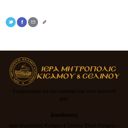
Ευχαριστούμε για την επίσκεψή σας στον ιστότοπό
μας!​
Διεύθυνση
Ιερά Μητρόπολις Κισάμου & Σελίνου Έδρα: Κίσαμος –