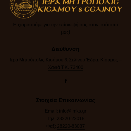
Ευχαριστούμε για την επίσκεψή σας στον ιστότοπό
μας!​
Διεύθυνση
Ιερά Μητρόπολις Κισάμου & Σελίνου Έδρα: Κίσαμος –
Χανιά Τ.Κ. 73400
Στοιχεία Επικοινωνίας
Email:
info@imks.gr
Τηλ:
28220-22018
Φαξ:
28220-83037