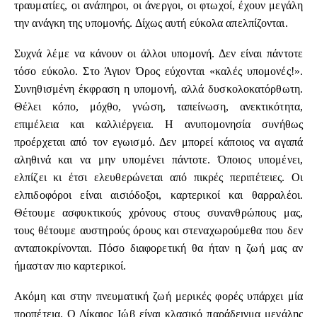
τραυματίες, οι ανάπηροι, οι άνεργοι, οι φτωχοί, έχουν μεγάλη
την ανάγκη της υπομονής. Δίχως αυτή εύκολα απελπίζονται.
Συχνά λέμε να κάνουν οι άλλοι υπομονή. Δεν είναι πάντοτε
τόσο εύκολο. Στο Άγιον Όρος εύχονται «καλές υπομονές!».
Συνηθισμένη έκφραση η υπομονή, αλλά δυσκολοκατόρθωτη.
Θέλει κόπο, μόχθο, γνώση, ταπείνωση, ανεκτικότητα,
επιμέλεια και καλλιέργεια. Η ανυπομονησία συνήθως
προέρχεται από τον εγωισμό. Δεν μπορεί κάποιος να αγαπά
αληθινά και να μην υπομένει πάντοτε. Όποιος υπομένει,
ελπίζει κι έτσι ελευθερώνεται από πικρές περιπέτειες. Οι
ελπιδοφόροι είναι αισιόδοξοι, καρτερικοί και θαρραλέοι.
Θέτουμε ασφυκτικούς χρόνους στους συνανθρώπους μας,
τους θέτουμε αυστηρούς όρους και στεναχωρούμεθα που δεν
ανταποκρίνονται. Πόσο διαφορετική θα ήταν η ζωή μας αν
ήμασταν πιο καρτερικοί.
Ακόμη και στην πνευματική ζωή μερικές φορές υπάρχει μία
προπέτεια. Ο Δίκαιος Ιώβ είναι κλασικό παράδειγμα μεγάλης