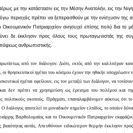
τέρως με την κατάστασιν εις την Μέσην Ανατολήν, εις την Νιγη
λόγω περιοχάς πρέπει να ξεπερασθούν με την ενίσχυσιν της 
Οικουμενικόν Πατριαρχείον ανησυχεί επίσης πολύ δια το μέ
υθύνει δε έκκλησιν προς όλους τους πρωταγωνιστάς της σ
 επόψεως ανθρωπιστικής.
τίστως από τον διάλογον. Διότι, εκτός από την καλλιτέραν κατ
, οι θρησκευτικοί ηγέται του κόσμου έχουν την ηθικήν υποχρέωσιν ν
σκευτικοί ηγέται οφείλουν, εις τον μεταξύ των διάλογον, να τονίσο
και δεν πρέπει να χρησιμεύση ως έρεισμα του πολέμου και τ
ς πολιτικούς σκοπούς. Πράγματι, επαναλαμβάνομεν αόκνως ότι το 
 Ο διάλογος αποτελεί το μοναδικόν σημείον ελπίδος, το οποίον δύνατ
ριάρχης Βαρθολομαίος και το Οικουμενικόν Πατριαρχείον εκφράζου
 τας βιαιότητας αυτάς. Απευθύνουν ειδικώτερον θερμήν έκκλησιν πρ