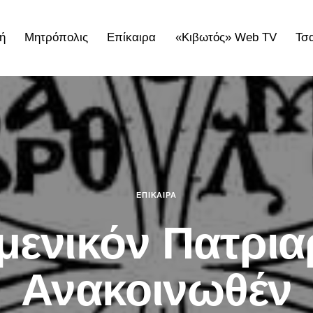
ή
Μητρόπολις
Επίκαιρα
«Κιβωτός» Web TV
Τσ
ολις
Επίκαιρα
«Κιβωτός» Web TV
Τσατσαρωνάκε
ΕΠΊΚΑΙΡΑ
μενικόν Πατρια
Ανακοινωθέν