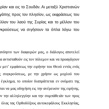
ρίαν και εις το Σουδάν. Αι μεταξύ Χριστιανών
αγάπης προς τον πλησίον, ως εκφράσεως του
λλον του λαού της Συρίας και το μέλλον του
υγκρούσεως να σιγήσουν τα όπλα λόγω του
ανόησιν των διαφορών μας, ο διάλογος αποτελεί
α αντισταθούν εις τον πόλεμον και να προαγάγουν
υν μετ’ εμφάσεως την ειρήνην του Θεού εντός ενός
ης συγκρούσεως, με την χρήσιν ως μοχλού του
έγκλημα, το οποίον διαπράττεται εν ονόματι της
αι να μας οδηγήση εις την ανέρευσιν της ειρήνης.
ν την αλληλεγγύην και την συμπάθειάν των προς
ος όλας τας Ορθοδόξους αυτοκεφάλους Εκκλησίας,