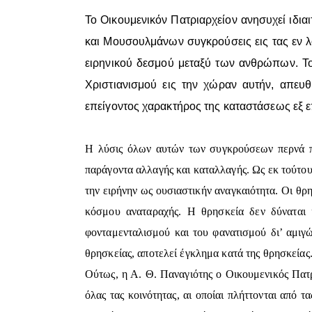
Το Οικουμενικόν Πατριαρχείον ανησυχεί ιδιαι
και Μουσουλμάνων συγκρούσεις εις τας εν 
ειρηνικού δεσμού μεταξύ των ανθρώπων. Το 
Χριστιανισμού εις την χώραν αυτήν, απε
επείγοντος χαρακτήρος της καταστάσεως εξ
Η λύσις όλων αυτών των συγκρούσεων περνά πρω
παράγοντα αλλαγής και καταλλαγής. Ως εκ τούτου
την ειρήνην ως ουσιαστικήν αναγκαιότητα. Οι θρη
κόσμου αναταραχής. Η θρησκεία δεν δύναται 
φονταμενταλισμού και του φανατισμού δι’ αμιγώ
θρησκείας, αποτελεί έγκλημα κατά της θρησκείας.
Ούτως, η Α. Θ. Παναγιότης ο Οικουμενικός Πατ
όλας τας κοινότητας, αι οποίαι πλήττονται από