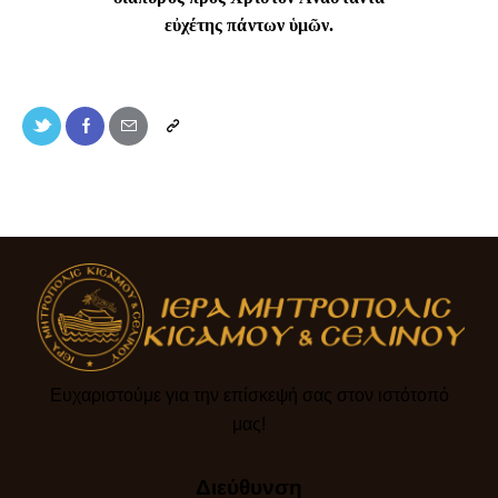
εὐχέτης πάντων ὑμῶν.
Ευχαριστούμε για την επίσκεψή σας στον ιστότοπό
μας!​
Διεύθυνση