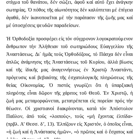
στίγμα τοῦ θανάτου, δέν σώζει, ἀφοῦ καί αὐτό ἔχει ἀνάγκην
σωτηρίας. Ὁ πόθος τῆς αἰωνιότητος δέν καλύπτεται μέ ἐπίγεια
ἀγαθά, δέν ἱκανοποιεῖται μέ τήν παράτασιν τῆς ζωῆς μας καί
μέ ὑποσχέσεις ψευδῶν παραδείσων.
Ἡ Ὀρθοδοξία προσφέρει εἰς τόν σύγχρονον λογοκρατούμενον
ἄνθρωπον τήν Ἀλήθειαν τοῦ σωτηριώδους Εὐαγγελίου τῆς
Ἀναστάσεως. Δι᾿ ἡμᾶς τούς Ὀρθοδόξους, τό Πάσχα δέν εἶναι
ἁπλῶς ἀνάμνησις τῆς Ἀναστάσεως τοῦ Κυρίου, ἀλλά βίωσις
καί τῆς ἰδικῆς μας ἀναγεννήσεως ἐν Χριστῷ Ἀναστάντι,
πρόγευσις καί βεβαιότης τῆς ἐσχατολογικῆς πληρώσεως τῆς
θείας Οἰκονομίας. Ὁ πιστός γνωρίζει ὅτι ἡ ὑπαρξιακή
πληρότης εἶναι δῶρον τῆς χάριτος τοῦ Θεοῦ. Ἐν Χριστῷ, ἡ
ζωή μας μεταμορφώνεται, μετατρέπεται εἰς πορείαν πρός τήν
θέωσιν. Οἰ χριστιανοί διακρίνονται, κατά τόν Ἀπόστολον
Παῦλον, ἀπό τούς «λοιπούς», τούς «μή ἔχοντας ἐλπίδα»
(πρβλ. Α’ Θεσσ. δ’, 13). Ἐλπίζουν είς Χριστόν, ὁ ὁποῖος εἶναι,
«ἡ ζωή καί ἡ Ἀνάστασις ἡμῶν», «ὁ πρῶτος καί ὁ ἔσχατος καί