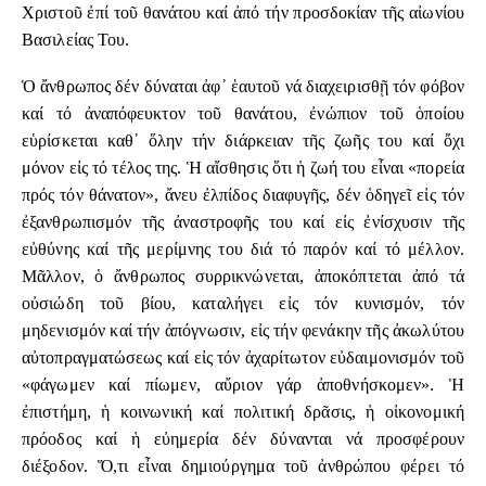
Χριστοῦ ἐπί τοῦ θανάτου καί ἀπό τήν προσδοκίαν τῆς αἰωνίου
Βασιλείας Του.
Ὁ ἄνθρωπος δέν δύναται ἀφ᾿ ἑαυτοῦ νά διαχειρισθῇ τόν φόβον
καί τό ἀναπόφευκτον τοῦ θανάτου, ἐνώπιον τοῦ ὁποίου
εὑρίσκεται καθ᾿ ὅλην τήν διάρκειαν τῆς ζωῆς του καί ὄχι
μόνον εἰς τό τέλος της. Ἡ αἴσθησις ὅτι ἡ ζωή του εἶναι «πορεία
πρός τόν θάνατον», ἄνευ ἐλπίδος διαφυγῆς, δέν ὁδηγεῖ εἰς τόν
ἐξανθρωπισμόν τῆς ἀναστροφῆς του καί εἰς ἐνίσχυσιν τῆς
εὐθύνης καί τῆς μερίμνης του διά τό παρόν καί τό μέλλον.
Μᾶλλον, ὁ ἄνθρωπος συρρικνώνεται, ἀποκόπτεται ἀπό τά
οὐσιώδη τοῦ βίου, καταλήγει εἰς τόν κυνισμόν, τόν
μηδενισμόν καί τήν ἀπόγνωσιν, εἰς τήν φενάκην τῆς ἀκωλύτου
αὐτοπραγματώσεως καί εἰς τόν ἀχαρίτωτον εὐδαιμονισμόν τοῦ
«φάγωμεν καί πίωμεν, αὔριον γάρ ἀποθνήσκομεν». Ἡ
ἐπιστήμη, ἡ κοινωνική καί πολιτική δρᾶσις, ἡ οἰκονομική
πρόοδος καί ἡ εὐημερία δέν δύνανται νά προσφέρουν
διέξοδον. Ὅ,τι εἶναι δημιούργημα τοῦ ἀνθρώπου φέρει τό