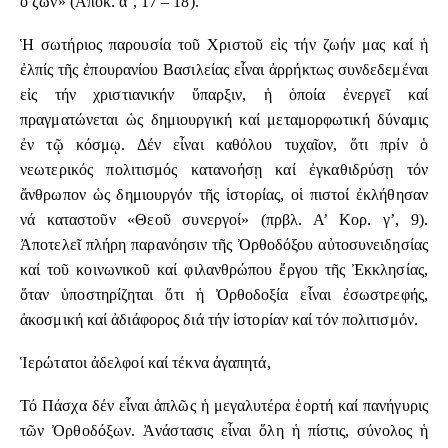
ὁ ζῶν» (Ἀποκ. α’, 17 – 18).
Ἡ σωτήριος παρουσία τοῦ Χριστοῦ εἰς τήν ζωήν μας καί ἡ
ἐλπίς τῆς ἐπουρανίου Βασιλείας εἶναι ἀρρήκτως συνδεδεμέναι
εἰς τήν χριστιανικήν ὕπαρξιν, ἡ ὁποία ἐνεργεῖ καί
πραγματώνεται ὡς δημιουργική καί μεταμορφωτική δύναμις
ἐν τῷ κόσμῳ. Δέν εἶναι καθόλου τυχαῖον, ὅτι πρίν ὁ
νεωτερικός πολιτισμός κατανοήσῃ καί ἐγκαθιδρύσῃ τόν
ἄνθρωπον ὡς δημιουργόν τῆς ἱστορίας, οἱ πιστοί ἐκλήθησαν
νά καταστοῦν «Θεοῦ συνεργοί» (πρβλ. Α’ Κορ. γ’, 9).
Ἀποτελεῖ πλήρη παρανόησιν τῆς Ὀρθοδόξου αὐτοσυνειδησίας
καί τοῦ κοινωνικοῦ καί φιλανθρώπου ἔργου τῆς Ἐκκλησίας,
ὅταν ὑποστηρίζηται ὅτι ἡ Ὀρθοδοξία εἶναι ἐσωστρεφής,
ἀκοσμική καί ἀδιάφορος διά τήν ἱστορίαν καί τόν πολιτισμόν.
Ἱερώτατοι ἀδελφοί καί τέκνα ἀγαπητά,
Τό Πάσχα δέν εἶναι ἁπλῶς ἡ μεγαλυτέρα ἑορτή καί πανήγυρις
τῶν Ὀρθοδόξων. Ἀνάστασις εἶναι ὅλη ἡ πίστις, σύνολος ἡ