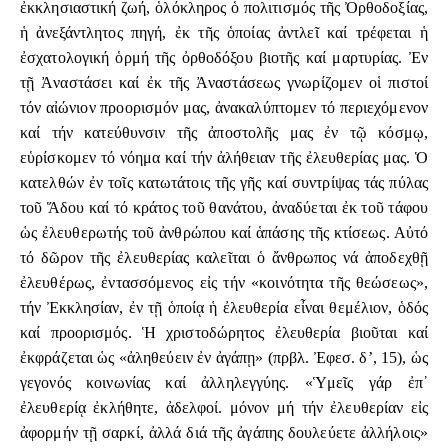
ἐκκλησιαστική ζωή, ὁλόκληρος ὁ πολιτισμός τῆς Ὀρθοδοξίας,
ἡ ἀνεξάντλητος πηγή, ἐκ τῆς ὁποίας ἀντλεῖ καί τρέφεται ἡ
ἐσχατολογική ὁρμή τῆς ὀρθοδόξου βιοτῆς καί μαρτυρίας. Ἐν
τῇ Ἀναστάσει καί ἐκ τῆς Ἀναστάσεως γνωρίζομεν οἱ πιστοί
τόν αἰώνιον προορισμόν μας, ἀνακαλύπτομεν τό περιεχόμενον
καί τήν κατεύθυνσιν τῆς ἀποστολῆς μας ἐν τῷ κόσμῳ,
εὑρίσκομεν τό νόημα καί τήν ἀλήθειαν τῆς ἐλευθερίας μας. Ὁ
κατελθών ἐν τοῖς κατωτάτοις τῆς γῆς καί συντρίψας τάς πύλας
τοῦ Ἅδου καί τό κράτος τοῦ θανάτου, ἀναδύεται ἐκ τοῦ τάφου
ὡς ἐλευθερωτής τοῦ ἀνθρώπου καί ἁπάσης τῆς κτίσεως. Αὐτό
τό δῶρον τῆς ἐλευθερίας καλεῖται ὁ ἄνθρωπος νά ἀποδεχθῇ
ἐλευθέρως, ἐντασσόμενος εἰς τήν «κοινότητα τῆς θεώσεως»,
τήν Ἐκκλησίαν, ἐν τῇ ὁποίᾳ ἡ ἐλευθερία εἶναι θεμέλιον, ὁδός
καί προορισμός. Ἡ χριστοδώρητος ἐλευθερία βιοῦται καί
ἐκφράζεται ὡς «ἀληθεύειν ἐν ἀγάπῃ» (πρβλ. Ἐφεσ. δ’, 15), ὡς
γεγονός κοινωνίας καί ἀλληλεγγύης. «Ὑμεῖς γάρ ἐπ᾿
ἐλευθερίᾳ ἐκλήθητε, ἀδελφοί. μόνον μή τήν ἐλευθερίαν εἰς
ἀφορμήν τῇ σαρκί, ἀλλά διά τῆς ἀγάπης δουλεύετε ἀλλήλοις»