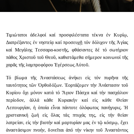
Τιμιώτατοι ἀδελφοί καί προσφιλέστατα τέκνα ἐν Κυρίῳ,
Διατρέξαντες ἐν νηστείᾳ καί προσευχῇ τόν δόλιχον τῆς Ἁγίας
καί Μεγάλης Τεσσαρα-κοστῆς, φθάσαντες δέ τό σωτήριον
πάθος Χριστοῦ τοῦ Θεοῦ, καθιστάμεθα σήμερον κοινωνοί τῆς
χαρᾶς τῆς λαμπροφόρου Ἐγέρσεως Αὐτοῦ.
Τό βίωμα τῆς Ἀναστάσεως ἀνήκει εἰς τόν πυρῆνα τῆς
ταυτότητος τῶν Ὀρθοδόξων. Ἑορτάζομεν τήν Ἀνάστασιν τοῦ
Κυρίου ὄχι μόνον κατά τό Ἅγιον Πάσχα καί τήν πασχάλιον
περίοδον, ἀλλά κάθε Κυριακήν καί εἰς κάθε Θείαν
Λειτουργίαν, ἡ ὁποία εἶναι πάντοτε ὁλόφωτος πανήγυρις. Ἡ
χριστιανική ζωή εἰς ὅλας τάς πτυχάς της, εἰς τήν θείαν
λατρείαν, εἰς τήν βιοτήν καί μαρτυρίαν μας ἐν τῷ κόσμῳ, ἔχει
ἀναστάσιμον πνοήν, δονεῖται ἀπό τήν νίκην τοῦ Ἀναστάντος