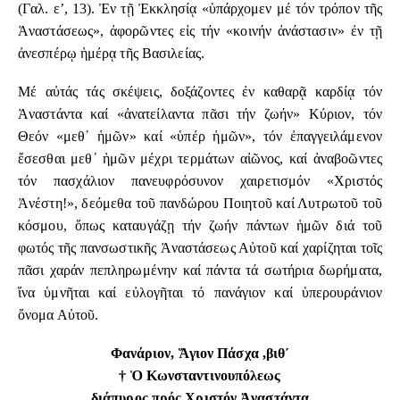
(Γαλ. ε’, 13). Ἐν τῇ Ἐκκλησίᾳ «ὑπάρχομεν μέ τόν τρόπον τῆς
Ἀναστάσεως», ἀφορῶντες εἰς τήν «κοινήν ἀνάστασιν» ἐν τῇ
ἀνεσπέρῳ ἡμέρᾳ τῆς Βασιλείας.
Μέ αὐτάς τάς σκέψεις, δοξάζοντες ἐν καθαρᾷ καρδίᾳ τόν
Ἀναστάντα καί «ἀνατείλαντα πᾶσι τήν ζωήν» Κύριον, τόν
Θεόν «μεθ᾿ ἡμῶν» καί «ὑπέρ ἡμῶν», τόν ἐπαγγειλάμενον
ἔσεσθαι μεθ᾿ ἡμῶν μέχρι τερμάτων αἰῶνος, καί ἀναβοῶντες
τόν πασχάλιον πανευφρόσυνον χαιρετισμόν «Χριστός
Ἀνέστη!», δεόμεθα τοῦ πανδώρου Ποιητοῦ καί Λυτρωτοῦ τοῦ
κόσμου, ὅπως καταυγάζῃ τήν ζωήν πάντων ἡμῶν διά τοῦ
φωτός τῆς πανσωστικῆς Ἀναστάσεως Αὐτοῦ καί χαρίζηται τοῖς
πᾶσι χαράν πεπληρωμένην καί πάντα τά σωτήρια δωρήματα,
ἵνα ὑμνῆται καί εὐλογῆται τό πανάγιον καί ὑπερουράνιον
ὄνομα Αὐτοῦ.
Φανάριον, Ἅγιον Πάσχα ,βιθ´
† Ὁ Κωνσταντινουπόλεως
διάπυρος πρός Χριστόν Ἀναστάντα