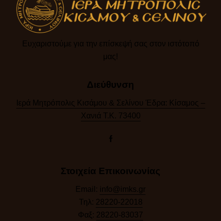
Ευχαριστούμε για την επίσκεψή σας στον ιστότοπό
μας!​
Διεύθυνση
Ιερά Μητρόπολις Κισάμου & Σελίνου Έδρα: Κίσαμος –
Χανιά Τ.Κ. 73400
Στοιχεία Επικοινωνίας
Email:
info@imks.gr
Τηλ:
28220-22018
Φαξ:
28220-83037