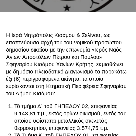
Η Ιερά Μητρόπολις Κισάμου & Σελίνου, ως
εποπτεύουσα αρχή του του νομικού προσώπου
δημοσίου δικαίου με την επωνυμία «Ιερός Ναός
Αγίων Αποστόλων Πέτρου και Παύλου»
Σφηναρίου Κισάμου Χανίων Κρήτης, εκμισθώνει
με δημόσιο Πλειοδοτικό Διαγωνισμό τα παρακάτω
έξι (6) περιγραφόμενα ακίνητα, τα οποία
ευρίσκονται στη Κτηματική Περιφέρεια Σφηναρίου
του Δήμου Κισάμου:
Τό τμήμα Δ΄ τοῦ ΓΗΠΕΔΟΥ 02, επιφανείας
9.143,81 τ.μ., εκτός ορίων οικισμού, εντός του
οποίου υφίσταται μεταλλικός σκελετός
θερμοκηπίου, επιφανείας 3.574,75 τ.μ.
Τό Τμήμα Κ΄ τοῦ ΓΗΠΕΔΟΥ 01, επιφανείας