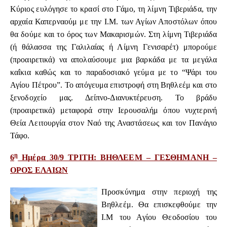
Κύριος ευλόγησε το κρασί στο Γάμο, τη λίμνη Τιβεριάδα, την
αρχαία Καπερναούμ με την Ι.Μ. των Αγίων Αποστόλων όπου
θα δούμε και το όρος των Μακαρισμών. Στη λίμνη Τιβεριάδα
(ή θάλασσα της Γαλιλαίας ή Λίμνη Γενισαρέτ) μπορούμε
(προαιρετικά) να απολαύσουμε μια βαρκάδα με τα μεγάλα
καΐκια καθώς και το παραδοσιακό γεύμα με το “Ψάρι του
Αγίου Πέτρου”. Το απόγευμα επιστροφή στη Βηθλεέμ και στο
ξενοδοχείο μας. Δείπνο-Διανυκτέρευση. Το βράδυ
(προαιρετικά) μεταφορά στην Ιερουσαλήμ όπου νυχτερινή
Θεία Λειτουργία στον Ναό της Αναστάσεως και τον Πανάγιο
Τάφο.
η
6
Ημέρα 30/9 ΤΡΙΤΗ: ΒΗΘΛΕΕΜ – ΓΕΣΘΗΜΑΝΗ –
ΟΡΟΣ ΕΛΑΙΩΝ
Προσκύνημα στην περιοχή της
Βηθλεέμ. Θα επισκεφθούμε την
Ι.Μ του Αγίου Θεοδοσίου του