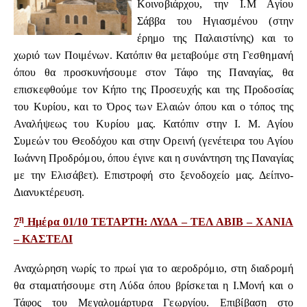
Κοινοβιάρχου, την Ι.Μ Αγίου
Σάββα του Ηγιασμένου (στην
έρημο της Παλαιστίνης) και το
χωριό των Ποιμένων.
Κατόπιν
θα μεταβούμε
στη
Γεσθημανή
όπου θα προσκυνήσουμε στον
Τάφο της Παναγίας,
θα
επισκεφθούμε
τον Κήπο της Προσευχής και της Προδοσίας
του Κυρίου, και το Όρος των Ελαιών όπου και ο τόπος της
Αναλήψεως του Κυρίου μας. Κατόπιν στην Ι. Μ. Αγίου
Συμεών του Θεοδόχου και στην Ορεινή (γενέτειρα του Αγίου
Ιωάννη Προδρόμου, όπου έγινε και η συνάντηση της Παναγίας
με την Ελισάβετ). Επιστροφή στο ξενοδοχείο μας. Δείπνο-
Διανυκτέρευση.
η
7
Ημέρα 01/10 ΤΕΤΑΡΤΗ: ΛΥΔΑ – ΤΕΛ ΑΒΙΒ – ΧΑΝΙΑ
– ΚΑΣΤΕΛΙ
Αναχώρηση νωρίς το πρωί για το αεροδρόμιο, στη διαδρομή
θα σταματήσουμε στη Λύδα όπου βρίσκεται η Ι.Μονή και ο
Τάφος του Μεγαλομάρτυρα Γεωργίου.
Επιβίβαση στο