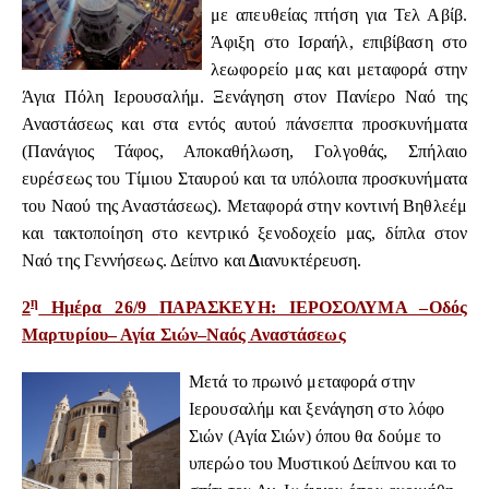
με απευθείας πτήση για Τελ Αβίβ.
Άφιξη στο Ισραήλ, επιβίβαση στο
λεωφορείο μας και μεταφορά στην
Άγια Πόλη Ιερουσαλήμ. Ξενάγηση στον Πανίερο Ναό της
Αναστάσεως και στα εντός αυτού πάνσεπτα προσκυνήματα
(Πανάγιος Τάφος, Αποκαθήλωση, Γολγοθάς, Σπήλαιο
ευρέσεως του Τίμιου Σταυρού και τα υπόλοιπα προσκυνήματα
του Ναού της Αναστάσεως). Μεταφορά στην κοντινή Βηθλεέμ
και τακτοποίηση στο κεντρικό ξενοδοχείο μας, δίπλα στον
Ναό της Γεννήσεως. Δείπνο και
Δ
ιανυκτέρευση.
η
2
Ημέρα 26/9
ΠΑΡΑΣΚΕΥΗ
: ΙΕΡΟΣΟΛΥΜΑ –Οδός
Μαρτυρίου– Αγία Σιών–Ναός Αναστάσεως
Μετά το πρωινό μεταφορά στην
Ιερουσαλήμ και ξενάγηση στο λόφο
Σιών
(Αγία Σιών) όπου θα δούμε το
υπερώο του Μυστικού Δείπνου και το