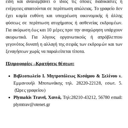
είδη και αναλαμβάνει ο ίδιος τις όποιες διαδικασίες ή
ενέργειες απαιτούνται σε περίπτωση απώλειας. Το γραφείο δεν
έχει καμία ευθύνη και υποχρέωση οικονομικής ή άλλης
φύσεως σε περίπτωση ατυχήματος ή ασθενείας εκδρομέων.
Για ακύρωση έως και 10 μέρες πριν την αναχώρηση υπάρχουν
ακυρωτικά. Για λόγους οργανωτικούς ή απρόβλεπτου
γεγονότος δυνατή η αλλαγή της σειράς των εκδρομών και των
ξεναγήσεων χωρίς να παραλείπεται τίποτα.
Πληροφορίες –Κρατήσεις θέσεων:
Βιβλιοπωλείο Ι. Μητροπόλεως Κισάμου & Σελίνου
κ.
Εμμανουήλ Μποτωνάκης τηλ. 28220-22128, εσωτ. 5.
(Ώρες γραφείου)
Plymakis Travel,
Χανιά
,
Τηλ:28210-43212, 56780 email:
plymtrav@otenet.gr