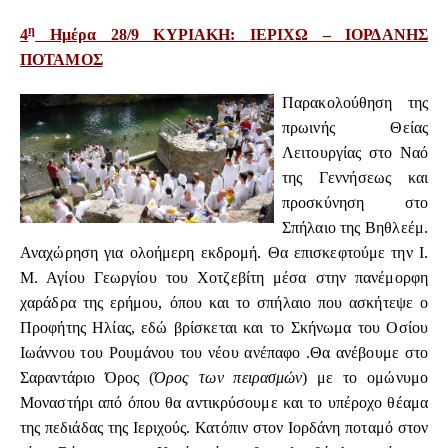
η
4
Ημέρα 28/9 ΚΥΡΙΑΚΗ:
ΙΕΡΙΧΩ – ΙΟΡΔΑΝΗΣ
ΠΟΤΑΜΟΣ
Παρακολούθηση της
πρωινής Θείας
Λειτουργίας στο Ναό
της Γεννήσεως και
προσκύνηση στο
Σπήλαιο της Βηθλεέμ.
Αναχώρηση για ολοήμερη εκδρομή. Θα επισκεφτούμε την Ι.
Μ. Αγίου Γεωργίου του Χοτζεβίτη μέσα στην πανέμορφη
χαράδρα της ερήμου, όπου και το σπήλαιο που ασκήτεψε ο
Προφήτης Ηλίας, εδώ βρίσκεται και το Σκήνωμα του Οσίου
Ιωάννου του Ρουμάνου του νέου ανέπαφο .Θα ανέβουμε στο
Σαραντάριο Όρος (
Όρος των πειρασμών
)
με το ομώνυμο
Μοναστήρι από όπου θα αντικρύσουμε και το υπέροχο θέαμα
της πεδιάδας της Ιεριχούς. Κατόπιν στον Ιορδάνη ποταμό στον