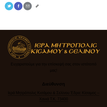
Ευχαριστούμε για την επίσκεψή σας στον ιστότοπό
μας!​
Διεύθυνση
Ιερά Μητρόπολις Κισάμου & Σελίνου Έδρα: Κίσαμος –
Χανιά Τ.Κ. 73400