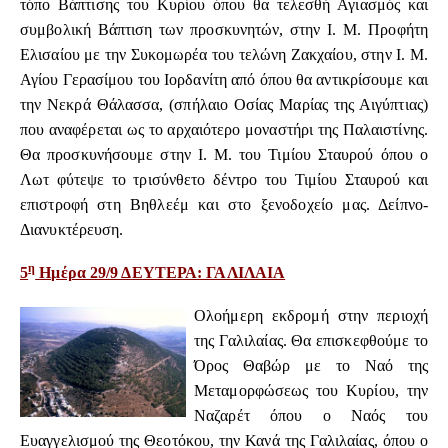
τόπο Βάπτισης του Κυρίου όπου θα τελεσθή Αγιασμός και
συμβολική Βάπτιση των προσκυνητών, στην Ι. Μ. Προφήτη
Ελισαίου με την Συκομωρέα του τελώνη Ζακχαίου, στην Ι. Μ.
Αγίου Γερασίμου του Ιορδανίτη από όπου θα αντικρίσουμε και
την Νεκρά Θάλασσα, (σπήλαιο Οσίας Μαρίας της Αιγύπτιας)
που αναφέρεται ως το αρχαιότερο μοναστήρι της Παλαιστίνης.
Θα προσκυνήσουμε στην
Ι. Μ. του Τιμίου Σταυρού όπου ο
Λωτ φύτεψε το τρισύνθετο δέντρο του Τιμίου Σταυρού και
επιστροφή στη Βηθλεέμ και στο ξενοδοχείο μας. Δείπνο-
Διανυκτέρευση.
η
5
Ημέρα 29/9 ΔΕΥΤΕΡΑ: ΓΑΛΙΛΑΙΑ
Ολοήμερη εκδρομή στην περιοχή
της Γαλιλαίας. Θα επισκεφθούμε το
Όρος Θαβώρ με το Ναό της
Μεταμορφώσεως του Κυρίου, την
Ναζαρέτ όπου ο Ναός του
Ευαγγελισμού της Θεοτόκου, την Κανά της Γαλιλαίας, όπου ο