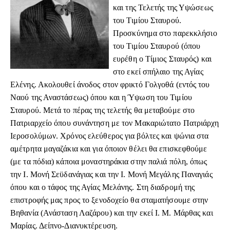
και της Τελετής της Υψώσεως
του Τιμίου Σταυρού.
Προσκύνημα στο παρεκκλήσιο
του Τιμίου Σταυρού (όπου
ευρέθη ο Τίμιος Σταυρός) και
στο εκεί σπήλαιο της Αγίας
Ελένης. Ακολουθεί άνοδος στον φρικτό Γολγοθά
(εντός του
Ναού της Αναστάσεως)
όπου και η Ύψωση του Τιμίου
Σταυρού. Μετά το πέρας της τελετής
θα μεταβούμε στο
Πατριαρχείο
όπου συνάντηση με τον Μακαριώτατο Πατριάρχη
Ιεροσολύμων. Χρόνος ελεύθερος για βόλτες και ψώνια στα
αμέτρητα μαγαζάκια και για όποιον θέλει θα επισκεφθούμε
(με τα πόδια) κάποια μοναστηράκια στην παλιά πόλη, όπως
την Ι. Μονή Σεϋδανάγιας και την Ι. Μονή Μεγάλης Παναγιάς
όπου και ο τάφος της Αγίας Μελάνης. Στη διαδρομή της
επιστροφής μας προς το ξενοδοχείο θα σταματήσουμε στην
Βηθανία (Ανάσταση Λαζάρου) και την εκεί Ι. Μ. Μάρθας και
Μαρίας. Δείπνο-Διανυκτέρευση.