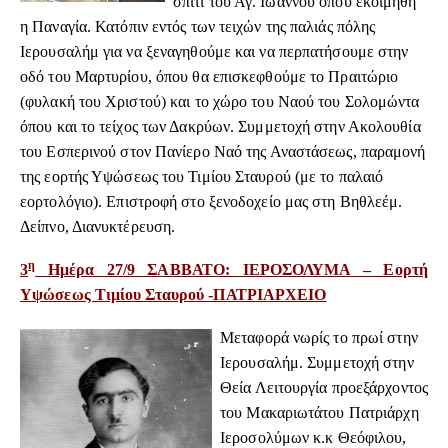
σπίτι του Αγ. Ιωάννου όπου εκοιμήθη
η Παναγία.
Κατόπιν εντός των τειχών της παλιάς πόλης
Ιερουσαλήμ για να ξεναγηθούμε και να περπατήσουμε στην
οδό του Μαρτυρίου,
όπου
θα επισκεφθούμε
το Πραιτώριο
(φυλακή του Χριστού)
και
το χώρο του Ναού του Σολομώντα
όπου και το τείχος των Δακρύων.
Συμμετοχή στην Ακολουθία
του Εσπερινού
στον Πανίερο Ναό της Αναστάσεως, παραμονή
της εορτής Υψώσεως του Τιμίου Σταυρού
(με το παλαιό
εορτολόγιο).
Επιστροφή
στο ξενοδοχείο μας στη Βηθλεέμ.
Δείπνο, Διανυκτέρευση.
η
3
Ημέρα 27/9 ΣΑΒΒΑΤΟ: ΙΕΡΟΣΟΛΥΜΑ – Εορτή
Υψώσεως Τιμίου Σταυρού -ΠΑΤΡΙΑΡΧΕΙΟ
Μεταφορά νωρίς το πρωί στην
Ιερουσαλήμ. Συμμετοχή στην
Θεία Λειτουργία
προεξάρχοντος
του Μακαριωτάτου
Πατριάρχη
Ιεροσολύμων κ.κ Θεόφιλου,