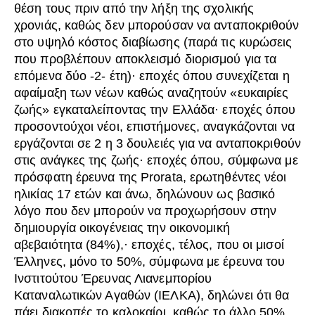
θέση τους πριν από την λήξη της σχολικής
χρονιάς, καθώς δεν μπορούσαν να ανταποκριθούν
στο υψηλό κόστος διαβίωσης (παρά τις κυρώσεις
που προβλέπουν αποκλεισμό διορισμού για τα
επόμενα δύο -2- έτη)· εποχές όπου συνεχίζεται η
αφαίμαξη των νέων καθώς αναζητούν «ευκαιρίες
ζωής» εγκαταλείποντας την Ελλάδα· εποχές όπου
προσοντούχοι νέοι, επιστήμονες, αναγκάζονται να
εργάζονται σε 2 η 3 δουλειές για να ανταποκριθούν
στις ανάγκες της ζωής· εποχές όπου, σύμφωνα με
πρόσφατη έρευνα της Prorata, ερωτηθέντες νέοι
ηλικίας 17 ετών και άνω, δηλώνουν ως βασικό
λόγο που δεν μπορούν να προχωρήσουν στην
δημιουργία οικογένειας την οικονομική
αβεβαιότητα (84%),· εποχές, τέλος, που οι μισοί
Έλληνες, μόνο το 50%, σύμφωνα με έρευνα του
Ινστιτούτου Έρευνας Λιανεμπορίου
Καταναλωτικών Αγαθών (ΙΕΛΚΑ), δηλώνει ότι θα
πάει διακοπές το καλοκαίρι, καθώς το άλλο 50%