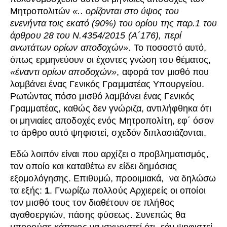
Μητροπολιτών
«.. ορίζονται στο ύψος του
ενενήντα τοις εκατό (90%) του ορίου της παρ.1 του
άρθρου 28 του Ν.4354/2015 (Α΄176), περί
ανωτάτων ορίων αποδοχών»
. Το ποσοστό αυτό,
όπως ερμηνεύουν οι έχοντες γνώση του θέματος,
«έναντι ορίων αποδοχών»
, αφορά τον μισθό που
λαμβάνει ένας Γενικός Γραμματέας Υπουργείου.
Ρωτώντας πόσο μισθό λαμβάνει ένας Γενικός
Γραμματέας, καθώς δεν γνώριζα, αντιλήφθηκα ότι
οι μηνιαίες αποδοχές ενός Μητροπολίτη, εφ΄ όσον
το άρθρο αυτό ψηφιστεί, σχεδόν διπλασιάζονται.
Εδώ λοιπόν είναι που αρχίζει ο προβληματισμός,
τον οποίο και καταθέτω εν είδει δημόσιας
εξομολόγησης. Επιθυμώ, προοιμιακά, να δηλώσω
τα εξής:
1
. Γνωρίζω πολλούς Αρχιερείς οι οποίοι
τον μισθό τους τον διαθέτουν σε πλήθος
αγαθοεργιών, πάσης φύσεως. Συνεπώς θα