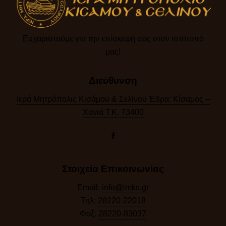
Ευχαριστούμε για την επίσκεψή σας στον ιστότοπό
μας!​
Διεύθυνση
Ιερά Μητρόπολις Κισάμου & Σελίνου Έδρα: Κίσαμος –
Χανιά Τ.Κ. 73400
Στοιχεία Επικοινωνίας
Email:
info@imks.gr
Τηλ:
28220-22018
Φαξ:
28220-83037