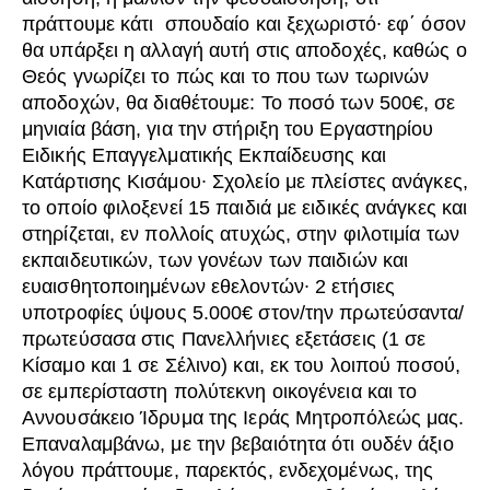
πράττουμε κάτι σπουδαίο και ξεχωριστό∙ εφ΄ όσον
θα υπάρξει η αλλαγή αυτή στις αποδοχές, καθώς ο
Θεός γνωρίζει το πώς και το που των τωρινών
αποδοχών, θα διαθέτουμε: Το ποσό των 500€, σε
μηνιαία βάση, για την στήριξη του Εργαστηρίου
Ειδικής Επαγγελματικής Εκπαίδευσης και
Κατάρτισης Κισάμου∙ Σχολείο με πλείστες ανάγκες,
το οποίο φιλοξενεί 15 παιδιά με ειδικές ανάγκες και
στηρίζεται, εν πολλοίς ατυχώς, στην φιλοτιμία των
εκπαιδευτικών, των γονέων των παιδιών και
ευαισθητοποιημένων εθελοντών∙ 2 ετήσιες
υποτροφίες ύψους 5.000€ στον/την πρωτεύσαντα/
πρωτεύσασα στις Πανελλήνιες εξετάσεις (1 σε
Κίσαμο και 1 σε Σέλινο) και, εκ του λοιπού ποσού,
σε εμπερίσταστη πολύτεκνη οικογένεια και το
Αννουσάκειο Ίδρυμα της Ιεράς Μητροπόλεώς μας.
Επαναλαμβάνω, με την βεβαιότητα ότι ουδέν άξιο
λόγου πράττουμε, παρεκτός, ενδεχομένως, της