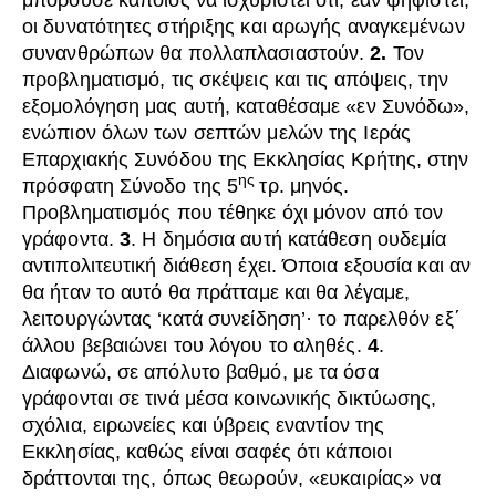
μπορούσε κάποιος να ισχυριστεί ότι, εάν ψηφιστεί,
οι δυνατότητες στήριξης και αρωγής αναγκεμένων
συνανθρώπων θα πολλαπλασιαστούν.
2.
Τον
προβληματισμό, τις σκέψεις και τις απόψεις, την
εξομολόγηση μας αυτή, καταθέσαμε «εν Συνόδω»,
ενώπιον όλων των σεπτών μελών της Ιεράς
Επαρχιακής Συνόδου της Εκκλησίας Κρήτης, στην
ης
πρόσφατη Σύνοδο της 5
τρ. μηνός.
Προβληματισμός που τέθηκε όχι μόνον από τον
γράφοντα.
3
. Η δημόσια αυτή κατάθεση ουδεμία
αντιπολιτευτική διάθεση έχει. Όποια εξουσία και αν
θα ήταν το αυτό θα πράτταμε και θα λέγαμε,
λειτουργώντας ‘κατά συνείδηση’· το παρελθόν εξ΄
άλλου βεβαιώνει του λόγου το αληθές.
4
.
Διαφωνώ, σε απόλυτο βαθμό, με τα όσα
γράφονται σε τινά μέσα κοινωνικής δικτύωσης,
σχόλια, ειρωνείες και ύβρεις εναντίον της
Εκκλησίας, καθώς είναι σαφές ότι κάποιοι
δράττονται της, όπως θεωρούν, «ευκαιρίας» να