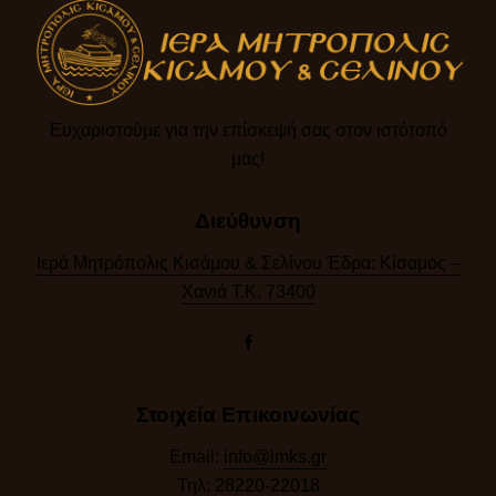
Ευχαριστούμε για την επίσκεψή σας στον ιστότοπό
μας!​
Διεύθυνση
Ιερά Μητρόπολις Κισάμου & Σελίνου Έδρα: Κίσαμος –
Χανιά Τ.Κ. 73400
Στοιχεία Επικοινωνίας
Email:
info@imks.gr
Τηλ:
28220-22018