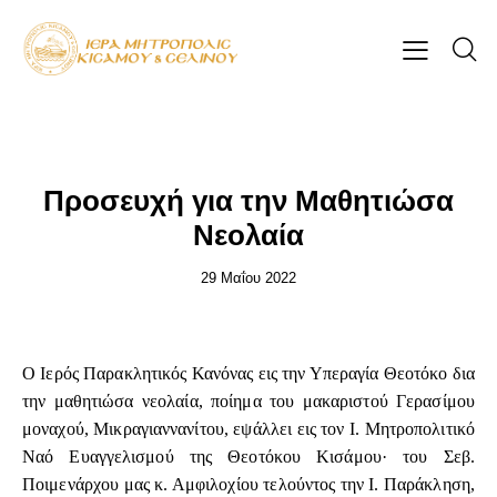
ΕΠΊΚΑΙΡΑ
Προσευχή για την Μαθητιώσα
Νεολαία
29 Μαΐου 2022
Ο Ιερός Παρακλητικός Κανόνας εις την Υπεραγία Θεοτόκο δια
την μαθητιώσα νεολαία, ποίημα του μακαριστού Γερασίμου
μοναχού, Μικραγιαννανίτου, εψάλλει εις τον Ι. Μητροπολιτικό
Ναό Ευαγγελισμού της Θεοτόκου Κισάμου· του Σεβ.
Ποιμενάρχου μας κ. Αμφιλοχίου τελούντος την Ι. Παράκληση,