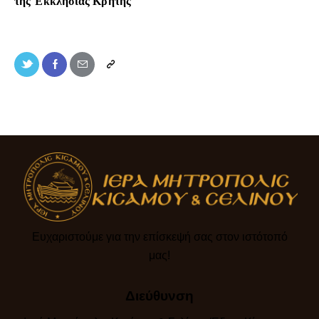
τῆς Ἐκκλησίας Κρήτης
Ευχαριστούμε για την επίσκεψή σας στον ιστότοπό
μας!​
Διεύθυνση