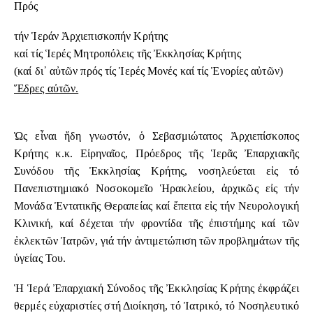
Πρός
τήν Ἱεράν Ἀρχιεπισκοπήν Κρήτης
καί τίς Ἱερές Μητροπόλεις τῆς Ἐκκλησίας Κρήτης
(καί δι᾽ αὐτῶν πρός τίς Ἱερές Μονές καί τίς Ἐνορίες αὐτῶν)
Ἕδρες αὐτῶν.
Ὡς εἶναι ἤδη γνωστόν, ὁ Σεβασμιώτατος Ἀρχιεπίσκοπος
Κρήτης κ.κ. Εἰρηναῖος, Πρόεδρος τῆς Ἱερᾶς Ἐπαρχιακῆς
Συνόδου τῆς Ἐκκλησίας Κρήτης, νοσηλεύεται εἰς τό
Πανεπιστημιακό Νοσοκομεῖο Ἡρακλείου, ἀρχικῶς εἰς τήν
Μονάδα Ἐντατικῆς Θεραπείας καί ἔπειτα εἰς τήν Νευρολογική
Κλινική, καί δέχεται τήν φροντίδα τῆς ἐπιστήμης καί τῶν
ἐκλεκτῶν Ἰατρῶν, γιά τήν ἀντιμετώπιση τῶν προβλημάτων τῆς
ὑγείας Του.
Ἡ Ἱερά Ἐπαρχιακή Σύνοδος τῆς Ἐκκλησίας Κρήτης ἐκφράζει
θερμές εὐχαριστίες στή Διοίκηση, τό Ἰατρικό, τό Νοσηλευτικό