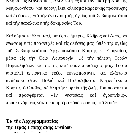
Κλῆρο, τίς Μοναστικές Ἀδελφότητες καί τόν εὐσεβῆ Λαό τῆς
Μεγαλονήσου, καί παραγγέλει κάλεσμα καρδιακῆς προσευχῆς
καί δεήσεως, γιά τήν ἐνίσχυση τῆς ὑγείας τοῦ Σεβασμιωτάτου
καί τήν παρέλευση τῆς δοκιμασίας Του.
Καλούμαστε ὅλοι μαζί, αὐτές τίς ἡμέρες, Κλῆρος καί Λαός, νά
ἑνώσουμε τίς προσευχές καί τίς δεήσεις μας, ὑπέρ τῆς ὑγείας
τοῦ Σεβασμιωτάτου Ἀρχιεπισκόπου Κρήτης κ. Εἰρηναίου,
μέσα εἰς τήν Θεία Λειτουργία, μέ τήν τέλεση Ἱερῶν
Παρακλήσεων καί εἰς τίς κατ’ ἰδίαν προσευχές μας. Τοῦτο
ἀποτελεῖ ἐπιτακτικό χρέος εὐγνωμοσύνης καί ἐλάχιστο
ἀντίδωρο στόν Πολιό καί Πολυσέβαστο Ἀρχιεπίσκοπο
Κρήτης, ὁ Ὁποῖος, σέ ὅλη τήν πορεία τῆς ζωῆς Του πορεύεται
καί προσφέρεται «ἐν νηστείαις καί ἀγρυπνίαις»,
προσευχόμενος νύκτα καί ἡμέρα «ὑπέρ παντός τοῦ λαοῦ».
Ἐκ τῆς Ἀρχιγραμματείας
τῆς Ἱερᾶς Ἐπαρχιακῆς Συνόδου