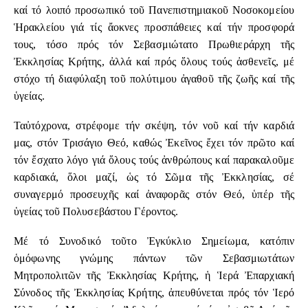
καί τό λοιπό προσωπικό τοῦ Πανεπιστημιακοῦ Νοσοκομείου
Ἡρακλείου γιά τίς ἄοκνες προσπάθειες καί τήν προσφορά
τους, τόσο πρός τόν Σεβασμιώτατο Πρωθιεράρχη τῆς
Ἐκκλησίας Κρήτης, ἀλλά καί πρός ὅλους τούς ἀσθενεῖς, μέ
στόχο τή διαφύλαξη τοῦ πολύτιμου ἀγαθοῦ τῆς ζωῆς καί τῆς
ὑγείας.
Ταὐτόχρονα, στρέφομε τήν σκέψη, τόν νοῦ καί τήν καρδιά
μας, στόν Τρισάγιο Θεό, καθώς Ἐκεῖνος ἔχει τόν πρῶτο καί
τόν ἔσχατο λόγο γιά ὅλους τούς ἀνθρώπους καί παρακαλοῦμε
καρδιακά, ὅλοι μαζί, ὡς τό Σῶμα τῆς Ἐκκλησίας, σέ
συναγερμό προσευχῆς καί ἀναφορᾶς στόν Θεό, ὑπέρ τῆς
ὑγείας τοῦ Πολυσεβάστου Γέροντος.
Μέ τό Συνοδικό τοῦτο Ἐγκύκλιο Σημείωμα, κατόπιν
ὁμόφωνης γνώμης πάντων τῶν Σεβασμιωτάτων
Μητροπολιτῶν τῆς Ἐκκλησίας Κρήτης, ἡ Ἱερά Ἐπαρχιακή
Σύνοδος τῆς Ἐκκλησίας Κρήτης, ἀπευθύνεται πρός τόν Ἱερό