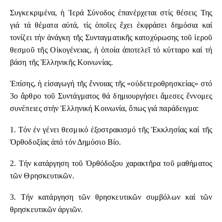
Συγκεκριμένα, ἡ Ἱερά Σύνοδος ἐπανέρχεται στίς θέσεις Της
γιά τά θέματα αὐτά, τίς ὁποῖες ἔχει ἐκφράσει δημόσια καί
τονίζει τήν ἀνάγκη τῆς Συνταγματικῆς κατοχύρωσης τοῦ ἱεροῦ
θεσμοῦ τῆς Οἰκογένειας, ἡ ὁποία ἀποτελεῖ τό κύτταρο καί τή
βάση τῆς Ἑλληνικῆς Κοινωνίας.
Ἐπίσης, ἡ εἰσαγωγή τῆς ἔννοιας τῆς «οὐδετεροθρησκείας» στό
3ο ἄρθρο τοῦ Συντάγματος θά δημιουργήσει ἄμεσες ἔννομες
συνέπειες στήν Ἑλληνική Κοινωνία, ὅπως γιά παράδειγμα:
1. Τόν ἐν γένει θεσμικό ἐξοστρακισμό τῆς Ἐκκλησίας καί τῆς
Ὀρθοδοξίας ἀπό τόν Δημόσιο Βίο.
2. Τήν κατάργηση τοῦ Ὀρθόδοξου χαρακτῆρα τοῦ μαθήματος
τῶν Θρησκευτικῶν.
3. Τήν κατάργηση τῶν θρησκευτικῶν συμβόλων καί τῶν
θρησκευτικῶν ἀργιῶν.