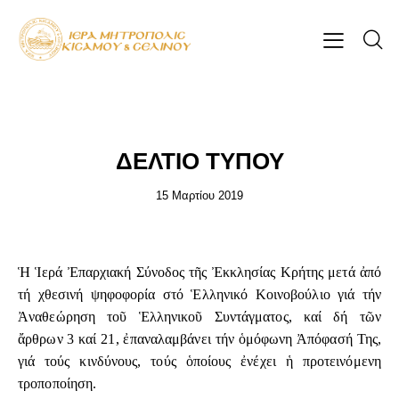
ΕΠΊΚΑΙΡΑ
ΔΕΛΤΙΟ ΤΥΠΟΥ
15 Μαρτίου 2019
Ἡ Ἱερά Ἐπαρχιακή Σύνοδος τῆς Ἐκκλησίας Κρήτης μετά ἀπό
τή χθεσινή ψηφοφορία στό Ἑλληνικό Κοινοβούλιο γιά τήν
Ἀναθεώρηση τοῦ Ἑλληνικοῦ Συντάγματος, καί δή τῶν
ἄρθρων 3 καί 21, ἐπαναλαμβάνει τήν ὁμόφωνη Ἀπόφασή Της,
γιά τούς κινδύνους, τούς ὁποίους ἐνέχει ἡ προτεινόμενη
τροποποίηση.