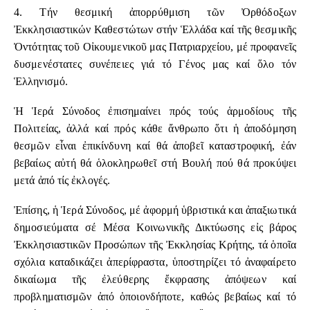
4. Τήν θεσμική ἀπορρύθμιση τῶν Ὀρθόδοξων
Ἐκκλησιαστικών Καθεστώτων στήν Ἑλλάδα καί τῆς θεσμικῆς
Ὀντότητας τοῦ Οἰκουμενικοῦ μας Πατριαρχείου, μέ προφανεῖς
δυσμενέστατες συνέπειες γιά τό Γένος μας καί ὅλο τόν
Ἑλληνισμό.
Ἡ Ἱερά Σύνοδος ἐπισημαίνει πρός τούς ἁρμοδίους τῆς
Πολιτείας, ἀλλά καί πρός κάθε ἄνθρωπο ὅτι ἡ ἀποδόμηση
θεσμῶν εἶναι ἐπικίνδυνη καί θά ἀποβεῖ καταστροφική, ἐάν
βεβαίως αὐτή θά ὁλοκληρωθεῖ στή Βουλή πού θά προκύψει
μετά ἀπό τίς ἐκλογές.
Ἐπίσης, ἡ Ἱερά Σύνοδος, μέ ἀφορμή ὑβριστικά και ἀπαξιωτικά
δημοσιεύματα σέ Μέσα Κοινωνικῆς Δικτύωσης εἰς βάρος
Ἐκκλησιαστικῶν Προσώπων τῆς Ἐκκλησίας Κρήτης, τά ὁποῖα
σχόλια καταδικάζει ἀπερίφραστα, ὑποστηρίζει τό ἀναφαίρετο
δικαίωμα τῆς ἐλεύθερης ἔκφρασης ἀπόψεων καί
προβληματισμῶν ἀπό ὁποιονδήποτε, καθώς βεβαίως καί τό