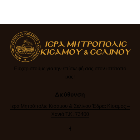
Ευχαριστούμε για την επίσκεψή σας στον ιστότοπό
μας!​
Διεύθυνση
Ιερά Μητρόπολις Κισάμου & Σελίνου Έδρα: Κίσαμος –
Χανιά Τ.Κ. 73400