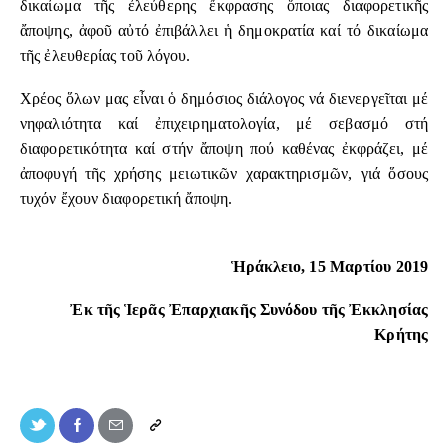
δικαίωμα τῆς ἐλεύθερης ἔκφρασης ὅποιας διαφορετικῆς
ἄποψης, ἀφοῦ αὐτό ἐπιβάλλει ἡ δημοκρατία καί τό δικαίωμα
τῆς ἐλευθερίας τοῦ λόγου.
Χρέος ὅλων μας εἶναι ὁ δημόσιος διάλογος νά διενεργεῖται μέ
νηφαλιότητα καί ἐπιχειρηματολογία, μέ σεβασμό στή
διαφορετικότητα καί στήν ἄποψη πού καθένας ἐκφράζει, μέ
ἀποφυγή τῆς χρήσης μειωτικῶν χαρακτηρισμῶν, γιά ὅσους
τυχόν ἔχουν διαφορετική ἄποψη.
Ἡράκλειο, 15 Μαρτίου 2019
Ἐκ τῆς Ἱερᾶς Ἐπαρχιακῆς Συνόδου τῆς Ἐκκλησίας
Κρήτης