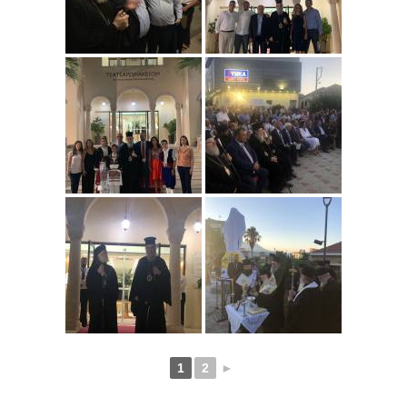
1
2
►