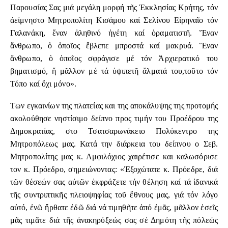
Παρουσίας Σας μιά μεγάλη μορφή τῆς Ἐκκλησίας Κρήτης, τόν
ἀείμνηστο Μητροπολίτη Κισάμου καί Σελίνου Εἰρηναῖο τόν
Γαλανάκη, ἕναν ἀληθινό ἡγέτη καί ὁραματιστῆ. Ἕναν
ἄνθρωπο, ὁ ὁποῖος ἔβλεπε μπροστά καί μακρυά. Ἕναν
ἄνθρωπο, ὁ ὁποῖος σφράγισε μέ τόν Ἀρχιερατικό του
βηματισμό, ἤ μᾶλλον μέ τά ὑψιπετῆ ἄλματά του,τοῦτο τόν
Τόπο καί ὄχι μόνο».
Των εγκαινίων της πλατείας και της αποκάλυψης της προτομής
ακολούθησε νηστίσιμο δείπνο προς τιμήν του Προέδρου της
Δημοκρατίας, στο Τσατσαρωνάκειο Πολύκεντρο της
Μητροπόλεως μας. Κατά την διάρκεια του δείπνου ο Σεβ.
Μητροπολίτης μας κ. Αμφιλόχιος χαιρέτισε και καλωσόρισε
τον κ. Πρόεδρο, σημειώνοντας: «Ἐξοχώτατε κ. Πρόεδρε, διά
τῶν θέσεών σας αὐτῶν ἐκφράζετε τήν θέληση καί τά ἰδανικά
τῆς συντριπτικῆς πλειοψηφίας τοῦ ἔθνους μας, γιά τόν λόγο
αὐτό, ἐνῶ ἤρθατε ἐδῶ διά νά τιμηθῆτε ἀπό ἐμᾶς, μᾶλλον ἐσεῖς
μᾶς τιμᾶτε διά τῆς ἀνακηρύξεώς σας σέ Δημότη τῆς πόλεώς