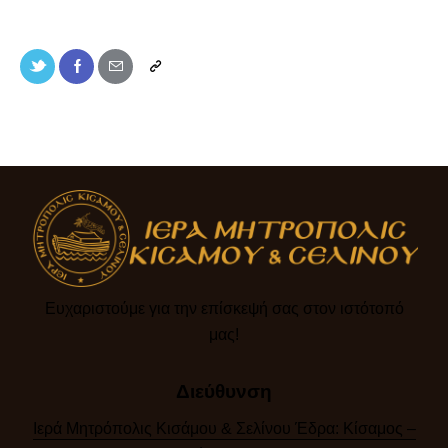
Ευχαριστούμε για την επίσκεψή σας στον ιστότοπό
μας!​
Διεύθυνση
Ιερά Μητρόπολις Κισάμου & Σελίνου Έδρα: Κίσαμος –