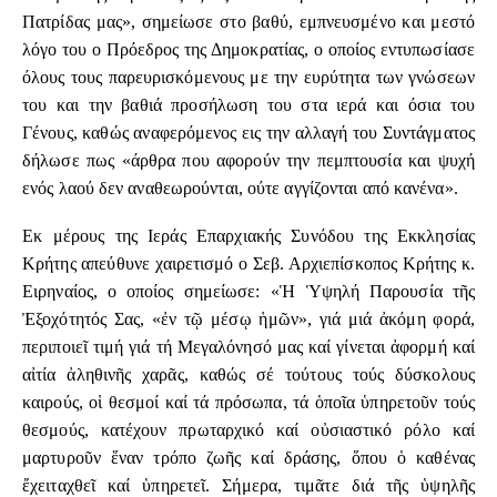
Πατρίδας μας», σημείωσε στο βαθύ, εμπνευσμένο και μεστό
λόγο του ο Πρόεδρος της Δημοκρατίας, ο οποίος εντυπωσίασε
όλους τους παρευρισκόμενους με την ευρύτητα των γνώσεων
του και την βαθιά προσήλωση του στα ιερά και όσια του
Γένους, καθώς αναφερόμενος εις την αλλαγή του Συντάγματος
δήλωσε πως «άρθρα που αφορούν την πεμπτουσία και ψυχή
ενός λαού δεν αναθεωρούνται, ούτε αγγίζονται από κανένα».
Εκ μέρους της Ιεράς Επαρχιακής Συνόδου της Εκκλησίας
Κρήτης απεύθυνε χαιρετισμό ο Σεβ. Αρχιεπίσκοπος Κρήτης κ.
Ειρηναίος, ο οποίος σημείωσε:
«Ἡ Ὑψηλή Παρουσία τῆς
Ἐξοχότητός Σας, «ἐν τῷ μέσῳ ἡμῶν», γιά μιά ἀκόμη φορά,
περιποιεῖ τιμή γιά τή Μεγαλόνησό μας καί γίνεται ἀφορμή καί
αἰτία ἀληθινῆς χαρᾶς, καθώς σέ τούτους τούς δύσκολους
καιρούς, οἱ θεσμοί καί τά πρόσωπα, τά ὁποῖα ὑπηρετοῦν τούς
θεσμούς, κατέχουν πρωταρχικό καί οὐσιαστικό ρόλο καί
μαρτυροῦν ἕναν τρόπο ζωῆς καί δράσης, ὅπου ὁ καθένας
ἔχειταχθεῖ καί ὑπηρετεῖ. Σήμερα, τιμᾶτε διά τῆς ὑψηλῆς