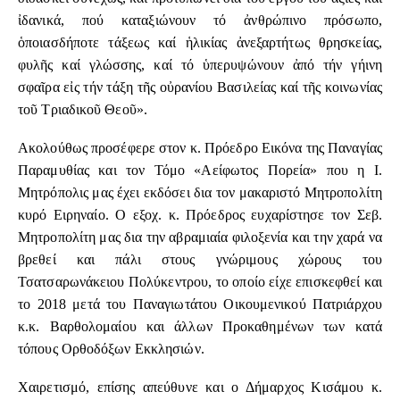
ἰδανικά, πού καταξιώνουν τό ἀνθρώπινο πρόσωπο,
ὁποιασδήποτε τάξεως καί ἡλικίας ἀνεξαρτήτως θρησκείας,
φυλῆς καί γλώσσης, καί τό ὑπερυψώνουν ἀπό τήν γήινη
σφαῖρα εἰς τήν τάξη τῆς οὐρανίου Βασιλείας καί τῆς κοινωνίας
τοῦ Τριαδικοῦ Θεοῦ».
Ακολούθως προσέφερε στον κ. Πρόεδρο Εικόνα της Παναγίας
Παραμυθίας και τον Τόμο «Αείφωτος Πορεία» που η Ι.
Μητρόπολις μας έχει εκδόσει δια τον μακαριστό Μητροπολίτη
κυρό Ειρηναίο. Ο εξοχ. κ. Πρόεδρος ευχαρίστησε τον Σεβ.
Μητροπολίτη μας δια την αβραμιαία φιλοξενία και την χαρά να
βρεθεί και πάλι στους γνώριμους χώρους του
Τσατσαρωνάκειου Πολύκεντρου, το οποίο είχε επισκεφθεί και
το 2018 μετά του Παναγιωτάτου Οικουμενικού Πατριάρχου
κ.κ. Βαρθολομαίου και άλλων Προκαθημένων των κατά
τόπους Ορθοδόξων Εκκλησιών.
Χαιρετισμό, επίσης απεύθυνε και ο Δήμαρχος Κισάμου κ.