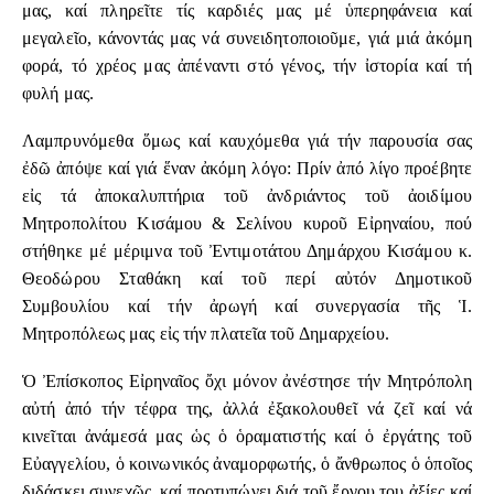
μας, καί πληρεῖτε τίς καρδιές μας μέ ὑπερηφάνεια καί
μεγαλεῖο, κάνοντάς μας νά συνειδητοποιοῦμε, γιά μιά ἀκόμη
φορά, τό χρέος μας ἀπέναντι στό γένος, τήν ἰστορία καί τή
φυλή μας.
Λαμπρυνόμεθα ὅμως καί καυχόμεθα γιά τήν παρουσία σας
ἐδῶ ἀπόψε καί γιά ἕναν ἀκόμη λόγο: Πρίν ἀπό λίγο προέβητε
εἰς τά ἀποκαλυπτήρια τοῦ ἀνδριάντος τοῦ ἀοιδίμου
Μητροπολίτου Κισάμου & Σελίνου κυροῦ Εἰρηναίου, πού
στήθηκε μέ μέριμνα τοῦ Ἐντιμοτάτου Δημάρχου Κισάμου κ.
Θεοδώρου Σταθάκη καί τοῦ περί αὐτόν Δημοτικοῦ
Συμβουλίου καί τήν ἀρωγή καί συνεργασία τῆς Ἱ.
Μητροπόλεως μας εἰς τήν πλατεῖα τοῦ Δημαρχείου.
Ὁ Ἐπίσκοπος Εἰρηναῖος ὄχι μόνον ἀνέστησε τήν Μητρόπολη
αὐτή ἀπό τήν τέφρα της, ἀλλά ἐξακολουθεῖ νά ζεῖ καί νά
κινεῖται ἀνάμεσά μας ὡς ὁ ὁραματιστής καί ὁ ἐργάτης τοῦ
Εὐαγγελίου, ὁ κοινωνικός ἀναμορφωτής, ὁ ἄνθρωπος ὁ ὁποῖος
διδάσκει συνεχῶς, καί προτυπώνει διά τοῦ ἔργου του ἀξίες καί