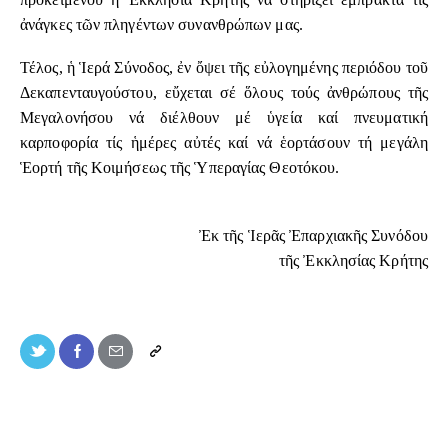
ἀνάγκες τῶν πληγέντων συνανθρώπων μας.
Τέλος, ἡ Ἱερά Σύνοδος, ἐν ὄψει τῆς εὐλογημένης περιόδου τοῦ
Δεκαπενταυγούστου, εὔχεται σέ ὅλους τούς ἀνθρώπους τῆς
Μεγαλονήσου νά διέλθουν μέ ὑγεία καί πνευματική
καρποφορία τίς ἡμέρες αὐτές καί νά ἑορτάσουν τή μεγάλη
Ἑορτή τῆς Κοιμήσεως τῆς Ὑπεραγίας Θεοτόκου.
Ἐκ τῆς Ἱερᾶς Ἐπαρχιακῆς Συνόδου
τῆς Ἐκκλησίας Κρήτης