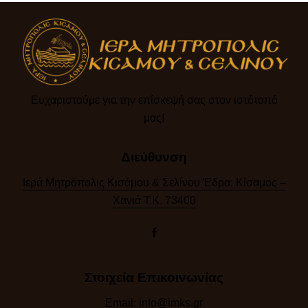
Ευχαριστούμε για την επίσκεψή σας στον ιστότοπό
μας!​
Διεύθυνση
Ιερά Μητρόπολις Κισάμου & Σελίνου Έδρα: Κίσαμος –
Χανιά Τ.Κ. 73400
Στοιχεία Επικοινωνίας
Email:
info@imks.gr