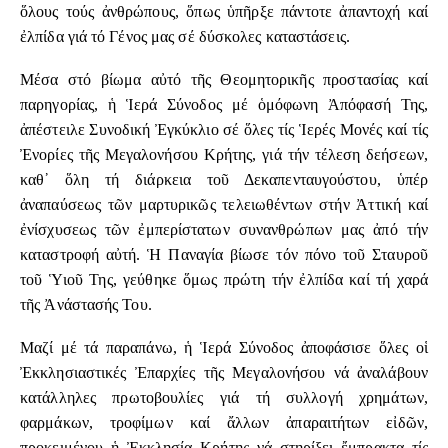
ὅλους τούς ἀνθρώπους, ὅπως ὑπῆρξε πάντοτε ἀπαντοχή καί
ἐλπίδα γιά τό Γένος μας σέ δύσκολες καταστάσεις.
Μέσα στό βίωμα αὐτό τῆς Θεομητορικῆς προστασίας καί
παρηγορίας, ἡ Ἱερά Σύνοδος μέ ὁμόφωνη Ἀπόφασή Της,
ἀπέστειλε Συνοδική Ἐγκύκλιο σέ ὅλες τίς Ἱερές Μονές καί τίς
Ἐνορίες τῆς Μεγαλονήσου Κρήτης, γιά τήν τέλεση δεήσεων,
καθ᾽ ὅλη τή διάρκεια τοῦ Δεκαπενταυγούστου, ὑπέρ
ἀναπαύσεως τῶν μαρτυρικῶς τελειωθέντων στήν Ἀττική καί
ἐνίσχυσεως τῶν ἐμπερίστατων συνανθρώπων μας ἀπό τήν
καταστροφή αὐτή. Ἡ Παναγία βίωσε τόν πόνο τοῦ Σταυροῦ
τοῦ Ὑιοῦ Της, γεύθηκε ὅμως πρώτη τήν ἐλπίδα καί τή χαρά
τῆς Ἀνάστασής Του.
Μαζί μέ τά παραπάνω, ἡ Ἱερά Σύνοδος ἀποφάσισε ὅλες οἱ
Ἐκκλησιαστικές Ἐπαρχίες τῆς Μεγαλονήσου νά ἀναλάβουν
κατάλληλες πρωτοβουλίες γιά τή συλλογή χρημάτων,
φαρμάκων, τροφίμων καί ἄλλων ἀπαραιτήτων εἰδῶν,
προκειμένου ἡ Ἐκκλησία Κρήτης νά στηρίξει ἔμπρακτα τίς