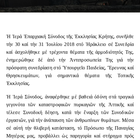
Ἡ Ἱερά Ἐπαρχιακή Σύνοδος τῆς Ἐκκλησίας Κρήτης, συνῆλθε
τήν 30 καί τήν 31 Ἰουλίου 2018 στό Ἡράκλειο σέ Συνεδρία
καί ἀσχολήθηκε μέ τρέχοντα θέματα τῆς ἁρμοδιότητός Της,
ἐνημερώθηκε δέ ἀπό τήν Ἀντιπροσωπεία Της γιά τήν
πρόσφατη συνεδρίαση στό Ὑπουργεῖο Παιδείας, Ἔρευνας καί
Θρησκευμάτων, γιά σημαντικά θέματα τῆς Τοπικῆς
Ἐκκλησίας.
Ἡ Ἱερά Σύνοδος, ἀναφέρθηκε μέ βαθειά ὀδύνη στά τραγικά
γεγονότα τῶν καταστροφικῶν πυρκαγιῶν τῆς Ἀττικῆς καί
τέλεσε Συνοδική δέηση, κατά τήν ἔναρξη τῶν Συνοδικῶν
ἐργασιῶν, γιά τήν ἀνάπαυση τῶν ἀνθρωπίνων θυμάτων. Μέσα
σέ αὐτή τήν θλιβερή κατάσταση, τό Πρόσωπο τῆς Παναγίας
Μητέρας μας, προβάλλει ὡς παρηγορία καί στήριγμα πρός