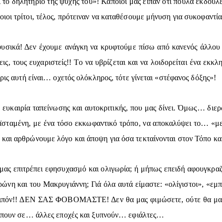
 το δηλητήριο της ψυχής του»! Κάποιοι μας είπαν ότι πουλά εκδούλε
ιοι τρίτοι, τέλος, πρότειναν να καταθέσουμε μήνυση για συκοφαντία
ι φυσικά! Δεν έχουμε ανάγκη να κρυφτούμε πίσω από κανενός άλλ
ς, τους ευχαριστείς!! Το να υβρίζεται και να λοιδορείται ένα εκκλ
βρις αυτή είναι… οχετός ολόκληρος, τότε γίνεται «στέφανος δόξης»!
 ευκαιρία ταπείνωσης και αυτοκριτικής, που μας δίνει. Όμως… διε
ροϊσταμένη, με ένα τόσο εκκωφαντικό τρόπο, να αποκαλύψει το… «με
και αρθρώνουμε λόγο και άποψη για όσα τεκταίνονται στον Τόπο κα
μας επιτρέπει εφησυχασμό και ολιγωρία; ή μήπως επειδή αφουγκρα
ώνη και του Μακρυγιάννη; Γιά όλα αυτά είμαστε: «ολίγιστοι», «εμπ
 λοιπόν!! ΔΕΝ ΣΑΣ ΦΟΒΟΜΑΣΤΕ! Δεν θα μας φιμώσετε, ούτε θα μας
πέμπουν σε… άλλες εποχές και ξυπνούν… εφιάλτες…