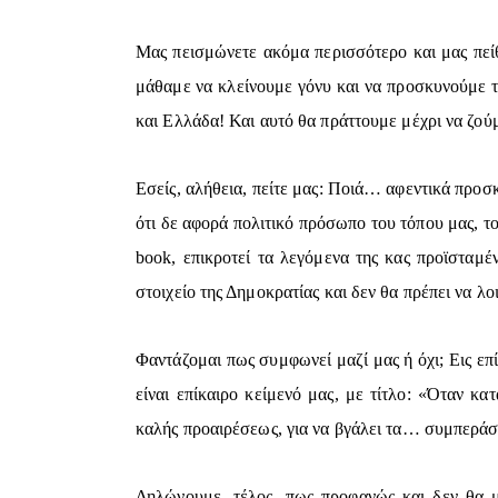
Μας πεισμώνετε ακόμα περισσότερο και μας πείθ
μάθαμε να κλείνουμε γόνυ και να προσκυνούμε 
και Ελλάδα! Και αυτό θα πράττουμε μέχρι να ζούμ
Εσείς, αλήθεια, πείτε μας: Ποιά… αφεντικά προσκ
ότι δε αφορά πολιτικό πρόσωπο του τόπου μας, τ
book, επικροτεί τα λεγόμενα της κας προϊσταμέ
στοιχείο της Δημοκρατίας και δεν θα πρέπει να λοι
Φαντάζομαι πως συμφωνεί μαζί μας ή όχι; Εις 
είναι επίκαιρο κείμενό μας, με τίτλο: «Όταν κ
καλής προαιρέσεως, για να βγάλει τα… συμπεράσμ
Δηλώνουμε, τέλος, πως προφανώς και δεν θα 