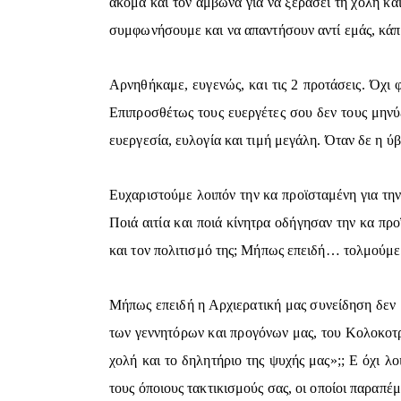
ακόμα και τον άμβωνα για να ξεράσει τη χολή και
συμφωνήσουμε και να απαντήσουν αντί εμάς, κάπο
Αρνηθήκαμε, ευγενώς, και τις 2 προτάσεις. Όχ
Επιπροσθέτως τους ευεργέτες σου δεν τους μηνύει
ευεργεσία, ευλογία και τιμή μεγάλη. Όταν δε η ύ
Ευχαριστούμε λοιπόν την κα προϊσταμένη για την
Ποιά αιτία και ποιά κίνητρα οδήγησαν την κα π
και τον πολιτισμό της; Μήπως επειδή… τολμούμε 
Μήπως επειδή η Αρχιερατική μας συνείδηση δεν 
των γεννητόρων και προγόνων μας, του Κολοκοτρ
χολή και το δηλητήριο της ψυχής μας»;; Ε όχι
τους όποιους τακτικισμούς σας, οι οποίοι παρα