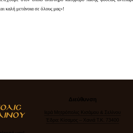
ι καλή μετάνοια σε όλους μας»!
Διεύθυνση
Ιερά Μητρόπολις Κισάμου & Σελίνου
Έδρα: Κίσαμος – Χανιά Τ.Κ. 73400