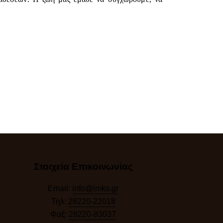
Στοιχεία Επικοινωνίας
Email:
info@imks.gr
Τηλ:
28220-22018
Φαξ:
28220-83037