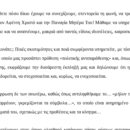
ετε πόσο δίκιο έχουμε να συνεχίζουμε, στεντορεία τη φωνή, να τρα
τον Αφέντη Χριστό και την Παναγία Μητέρα Του! Μάθαμε να υπηρε
ε και να αναπνέουμε, μακριά από παντός είδους ιδιοτέλειες, καιροσ
υνάτε;; Ποιές σκοπιμότητες και ποιά συμφέροντα υπηρετείτε, με τόσ
ο οποίο μας προσάπτει πρόθεση «πολιτικής αντιπαράθεσης» και, όπ
νης, εκφράζουμε την δυσάρεστη έκπληξή μας και δηλώνουμε ότι η
δορείται, να στοχοποιείται και, κυρίως, να ενοχοποιείται.
επίρρωση δε των ανωτέρω, καθώς όπως αντιληφθήκαμε το… «μήλον τ
αταρρέουν, γκρεμίζονται τα σύμβολα…», το οποίο είναι ανηρτημέ
ατά του, σχετικώς με τις προθέσεις και τα κίνητρα…
μετέχουμε στον όποιο ολισθηρό κατήφορο πάσης φύσεως αντιπα