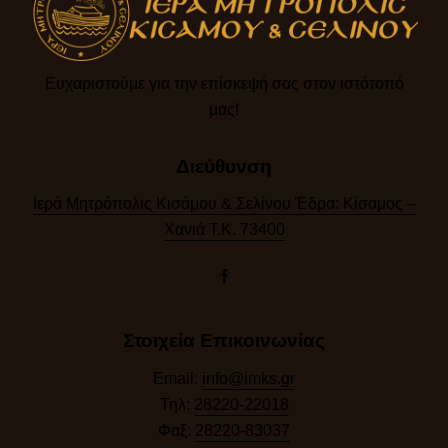
Ευχαριστούμε για την επίσκεψή σας στον ιστότοπό
μας!​
Διεύθυνση
Ιερά Μητρόπολις Κισάμου & Σελίνου Έδρα: Κίσαμος –
Χανιά Τ.Κ. 73400
Στοιχεία Επικοινωνίας
Email:
info@imks.gr
Τηλ:
28220-22018
Φαξ:
28220-83037