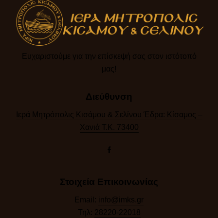
Ευχαριστούμε για την επίσκεψή σας στον ιστότοπό
μας!​
Διεύθυνση
Ιερά Μητρόπολις Κισάμου & Σελίνου Έδρα: Κίσαμος –
Χανιά Τ.Κ. 73400
Στοιχεία Επικοινωνίας
Email:
info@imks.gr
Τηλ:
28220-22018