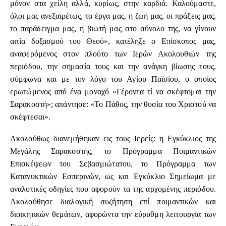
μόνον στα χείλη αλλά, κυρίως, στην καρδιά. Καλούμαστε,
όλοι μας ανεξαιρέτως, τα έργα μας, η ζωή μας, οι πράξεις μας,
το παράδειγμα μας, η βιωτή μας στο σύνολο της, να γίνουν
αιτία δοξασμού του Θεού», κατέληξε ο Επίσκοπος μας,
αναφερόμενος στον πλούτο των Ιερών Ακολουθιών της
περιόδου, την σημασία τους και την ανάγκη βίωσης τους,
σύμφωνα και με τον λόγο του Αγίου Παϊσίου, ο οποίος
ερωτώμενος από ένα μοναχό «Γέροντα τί να σκέφτομαι την
Σαρακοστή»; απάντησε: «Το Πάθος, την θυσία του Χριστού να
σκέφτεσαι».
Ακολούθως διανεμήθηκαν εις τους Ιερείς: η Εγκύκλιος της
Μεγάλης Σαρακοστής, το Πρόγραμμα Ποιμαντικών
Επισκέψεων του Σεβασμιώτατου, το Πρόγραμμα των
Κατανυκτικών Εσπερινών, ως και Εγκύκλιο Σημείωμα με
αναλυτικές οδηγίες που αφορούν τα της αρχομένης περιόδου.
Ακολούθησε διαλογική συζήτηση επί ποιμαντικών και
διοικητικών θεμάτων, αφορώντα την εύρυθμη λειτουργία των