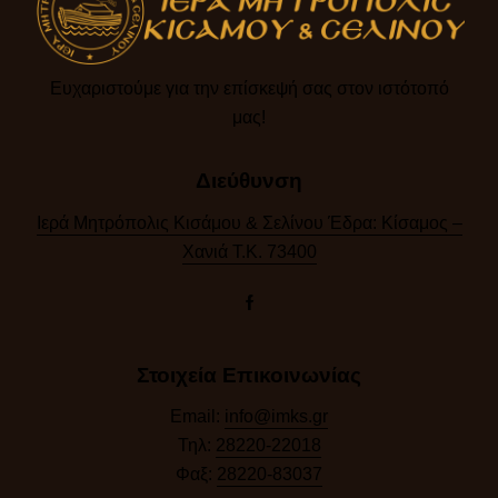
Ευχαριστούμε για την επίσκεψή σας στον ιστότοπό
μας!​
Διεύθυνση
Ιερά Μητρόπολις Κισάμου & Σελίνου Έδρα: Κίσαμος –
Χανιά Τ.Κ. 73400
Στοιχεία Επικοινωνίας
Email:
info@imks.gr
Τηλ:
28220-22018
Φαξ:
28220-83037