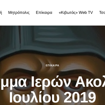
ή
Μητρόπολις
Επίκαιρα
«Κιβωτός» Web TV
Τσ
ολις
Επίκαιρα
«Κιβωτός» Web TV
Τσατσαρωνάκε
ΕΠΊΚΑΙΡΑ
μμα Ιερών Ακο
Ιουλίου 2019