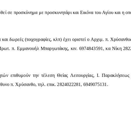
θεί σε προσκύνημα με προσκυνητάρι και Εικόνα του Αγίου και η οπο
 και δωρεές (τοιχογραφίες, κλπ) έχει οριστεί ο Αρχιμ. π. Χρύσανθ
 Πρωτ. π. Εμμανουήλ Μπαργωτάκης, κιν. 6974843591, κα Νίκη 282
ών επιθυμούν την τέλεση Θείας Λειτουργίας, Ι. Παρακλήσεως κ
θυνο π. Χρύσανθο, τηλ. επικ. 2824022281, 6949075131.