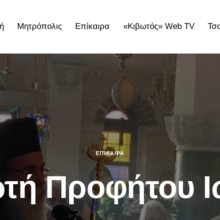
ή
Μητρόπολις
Επίκαιρα
«Κιβωτός» Web TV
Τσ
ολις
Επίκαιρα
«Κιβωτός» Web TV
Τσατσαρωνάκε
ΕΠΊΚΑΙΡΑ
τή Προφήτου 