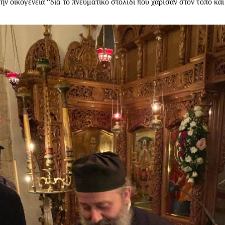
ην οικογένεια “δια το πνευματικό στολίδι που χάρισαν στον τόπο κα