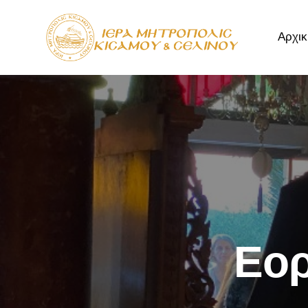
Αρχικ
Αρχική
Μητρόπ
Εορ