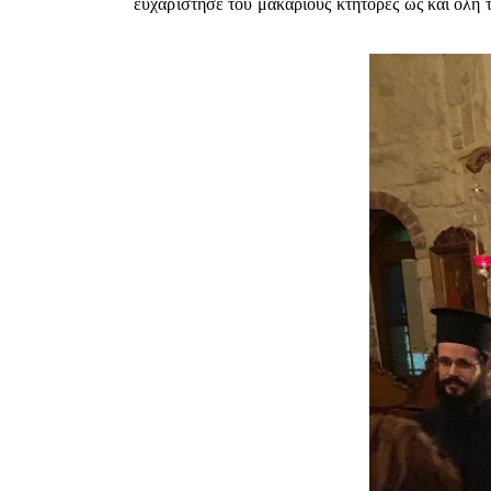
ευχαρίστησε του μακαρίους κτήτορες ως και όλη τ