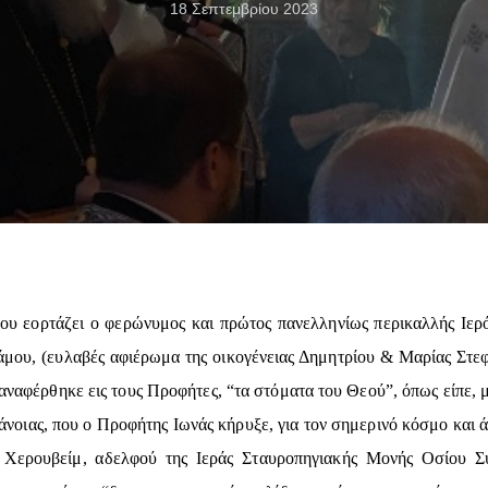
18 Σεπτεμβρίου 2023
ου εορτάζει ο φερώνυμος και πρώτος πανελληνίως περικαλλής Ιερ
σάμου, (ευλαβές αφιέρωμα της οικογένειας Δημητρίου & Μαρίας Στε
 αναφέρθηκε εις τους Προφήτες, “τα στόματα του Θεού”, όπως είπε, 
τάνοιας, που ο Προφήτης Ιωνάς κήρυξε, για τον σημερινό κόσμο κα
π. Χερουβείμ, αδελφού της Ιεράς Σταυροπηγιακής Μονής Οσίου 