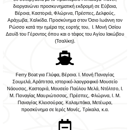
διοργανώνει προσκυνηματική εκδρομή σε Εύβοια,
Βέροια, Καστοριά, Φλώρινα, Πρέσπες, Δελφούς,
Αράχωβα, Χαλκίδα. Προσκύνημα στον Όσιο Ιωάννη τον
Ρώσσο κατά την ημέρα της εορτής του, Ι. Μονή Οσίου
Δαυίδ του Γέροντος όπου και ο τάφος του Αγίου Ιακώβου
(Τσαλίκη).
Ferry Boat για Γλύφα, Βέροια. Ι. Μονή Παναγίας
Σουμελά, Αράπιτσα, ιστορικό-λαογραφικό Μουσείο
Νάουσας, Καστοριά, Μουσείο Παύλου Μελά, Ντόλτσο, Ι.
Μ. Παναγίας Μαυριώτισσας, Πρέσπες, Φλώρινα, Ι. Μ.
Παναγίας Κλεισούρας. Καλαμπάκα, Μετέωρα,
προσκύνημα σε Ιερές Μονές, Τρίκαλα, κ.α.