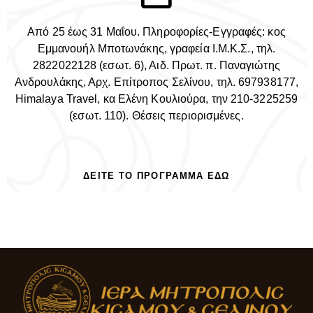
Από 25 έως 31 Μαΐου. Πληροφορίες-Εγγραφές: κος
Εμμανουήλ Μποτωνάκης, γραφεία Ι.Μ.Κ.Σ., τηλ.
2822022128 (εσωτ. 6), Αιδ. Πρωτ. π. Παναγιώτης
Ανδρουλάκης, Αρχ. Επίτροπος Σελίνου, τηλ. 697938177,
Himalaya Travel, κα Ελένη Κουλιούρα, την 210-3225259
(εσωτ. 110). Θέσεις περιορισμένες.
ΔΕΊΤΕ ΤΟ ΠΡΌΓΡΑΜΜΑ ΕΔΏ