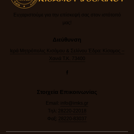
Ευχαριστούμε για την επίσκεψή σας στον ιστότοπό
μας!​
Διεύθυνση
Ιερά Μητρόπολις Κισάμου & Σελίνου Έδρα: Κίσαμος –
Χανιά Τ.Κ. 73400
Στοιχεία Επικοινωνίας
Email:
info@imks.gr
Τηλ:
28220-22018
Φαξ:
28220-83037