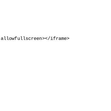
 allowfullscreen
>
<
/iframe
>