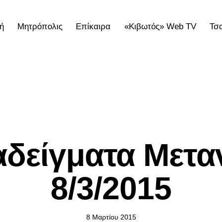
ή
Μητρόπολις
Επίκαιρα
«Κιβωτός» Web TV
Τσ
ολις
Επίκαιρα
«Κιβωτός» Web TV
Τσατσαρωνάκε
ΕΠΊΚΑΙΡΑ
δείγματα Mετα
8/3/2015
8 Μαρτίου 2015