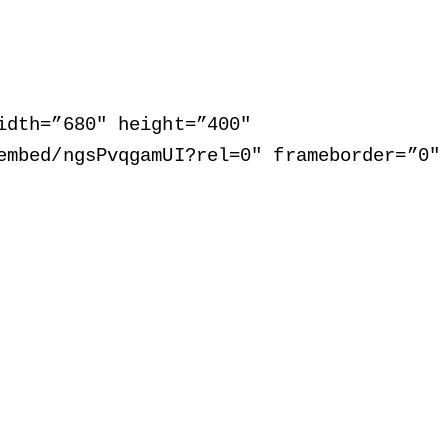
idth=”680″ height=”400″
embed/ngsPvqgamUI?rel=0″ frameborder=”0″