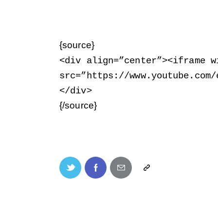
{source}
<
div align=”center”
>
<
iframe w
src=”https://www.youtube.com/
<
/div
>
{/source}